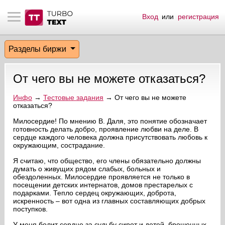
Вход
или
регистрация
тнёрам
Q.
ые сообщения
 заказчик
Разделы биржи
мо-материалы
тистика биржи
ск по форуму
 исполнитель
От чего вы не можете отказаться?
аккаунты
ые пользователи
Инфо
→
Тестовые задания
→ От чего вы не можете
отказаться?
мой эфир
Милосердие! По мнению В. Даля, это понятие обозначает
готовность делать добро, проявление любви на деле. В
лама на сайте
сердце каждого человека должна присутствовать любовь к
окружающим, сострадание.
ск пользователей
Я считаю, что общество, его члены обязательно должны
думать о живущих рядом слабых, больных и
обездоленных. Милосердие проявляется не только в
посещении детских интернатов, домов престарелых с
подарками. Тепло сердец окружающих, доброта,
искренность – вот одна из главных составляющих добрых
поступков.
У меня болит сердце за судьбу сирот и детей, брошенных