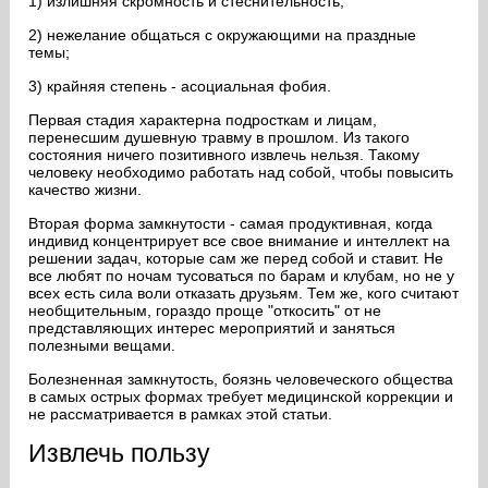
1) излишняя скромность и стеснительность;
2) нежелание общаться с окружающими на праздные
темы;
3) крайняя степень - асоциальная фобия.
Первая стадия характерна подросткам и лицам,
перенесшим душевную травму в прошлом. Из такого
состояния ничего позитивного извлечь нельзя. Такому
человеку необходимо работать над собой, чтобы повысить
качество жизни.
Вторая форма замкнутости - самая продуктивная, когда
индивид концентрирует все свое внимание и интеллект на
решении задач, которые сам же перед собой и ставит. Не
все любят по ночам тусоваться по барам и клубам, но не у
всех есть сила воли отказать друзьям. Тем же, кого считают
необщительным, гораздо проще "откосить" от не
представляющих интерес мероприятий и заняться
полезными вещами.
Болезненная замкнутость, боязнь человеческого общества
в самых острых формах требует медицинской коррекции и
не рассматривается в рамках этой статьи.
Извлечь пользу