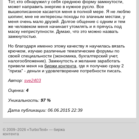
Тот, кто обнаружил у себя среднюю форму замкнутости,
может направить энергию в нужное русло. Все
вышеописанное касается меня в полной мере. Я не люблю
шопинг, мне не интересны походы по злачным местам, у
меня очень мало друзей. Долгое общение с одним и тем
же человеком меня начинает утомлять и я прячусь под
маску неприступности. Думаю, что это можно назвать
замкнутостью.
Но благодаря именно этому качеству я научилась вязать
крючком, изучаю различные тематические форумы по
своей специальности (экономика, бухгалтерский учет,
налогообложение). Замкнутость и желание заработать
привели меня на
биржи контента
, где я получаю сразу 2
"приза" - деньги и удовлетворение потребности писать.
Автор:
sve2403
Оценка:
4
Уникальность:
97 %
Дата публикации: 06.06.2015 22:39
© 2009–2026 «TurboText» — биржа
контента