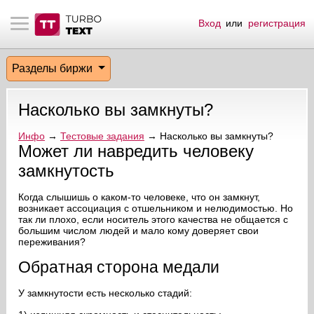
Вход
или
регистрация
тнёрам
Q.
ые сообщения
 заказчик
Разделы биржи
мо-материалы
тистика биржи
ск по форуму
 исполнитель
Насколько вы замкнуты?
аккаунты
ые пользователи
Инфо
→
Тестовые задания
→ Насколько вы замкнуты?
Может ли навредить человеку
мой эфир
замкнутость
лама на сайте
Когда слышишь о каком-то человеке, что он замкнут,
возникает ассоциация с отшельником и нелюдимостью. Но
так ли плохо, если носитель этого качества не общается с
ск пользователей
большим числом людей и мало кому доверяет свои
переживания?
Обратная сторона медали
У замкнутости есть несколько стадий: