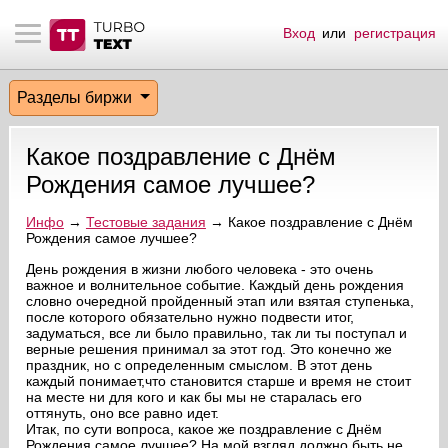
Вход
или
регистрация
тнёрам
Q.
ые сообщения
 заказчик
Разделы биржи
мо-материалы
тистика биржи
ск по форуму
 исполнитель
Какое поздравление с Днём
аккаунты
ые пользователи
Рождения самое лучшее?
мой эфир
Инфо
→
Тестовые задания
→ Какое поздравление с Днём
Рождения самое лучшее?
лама на сайте
День рождения в жизни любого человека - это очень
важное и волнительное событие. Каждый день рождения
словно очередной пройденный этап или взятая ступенька,
после которого обязательно нужно подвести итог,
ск пользователей
задуматься, все ли было правильно, так ли ты поступал и
верные решения принимал за этот год. Это конечно же
праздник, но с определенным смыслом. В этот день
каждый понимает,что становится старше и время не стоит
на месте ни для кого и как бы мы не старалась его
оттянуть, оно все равно идет.
Итак, по сути вопроса, какое же поздравление с Днём
Рождения самое лучшее? На мой взгляд должно быть не