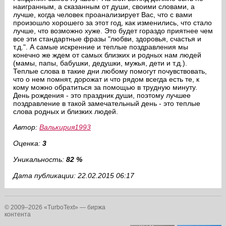
наигранным, а сказанным от души, своими словами, а
лучше, когда человек проанализирует Вас, что с вами
произошло хорошего за этот год, как изменились, что стало
лучше, что возможно хуже. Это будет гораздо приятнее чем
все эти стандартные фразы "любви, здоровья, счастья и
т.д.". А самые искренние и теплые поздравления мы
конечно же ждем от самых близких и родных нам людей
(мамы, папы, бабушки, дедушки, мужья, дети и т.д.).
Теплые слова в такие дни любому помогут почувствовать,
что о нем помнят, дорожат и что рядом всегда есть те, к
кому можно обратиться за помощью в трудную минуту.
День рождения - это праздник души, поэтому лучшее
поздравление в такой замечательный день - это теплые
слова родных и близких людей.
Автор:
Валькирия1993
Оценка:
3
Уникальность:
82 %
Дата публикации: 22.02.2015 06:17
© 2009–2026 «TurboText» — биржа
контента