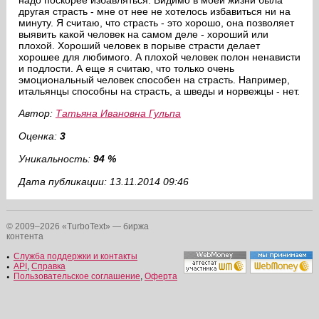
надо поскорее избавляться. Видимо в моей жизни была
другая страсть - мне от нее не хотелось избавиться ни на
минуту. Я считаю, что страсть - это хорошо, она позволяет
выявить какой человек на самом деле - хороший или
плохой. Хороший человек в порыве страсти делает
хорошее для любимого. А плохой человек полон ненависти
и подлости. А еще я считаю, что только очень
эмоциональный человек способен на страсть. Например,
итальянцы способны на страсть, а шведы и норвежцы - нет.
Автор:
Татьяна Ивановна Гульпа
Оценка:
3
Уникальность:
94 %
Дата публикации: 13.11.2014 09:46
© 2009–2026 «TurboText» — биржа
контента
Служба поддержки и контакты
API
,
Справка
Пользовательское соглашение
,
Оферта