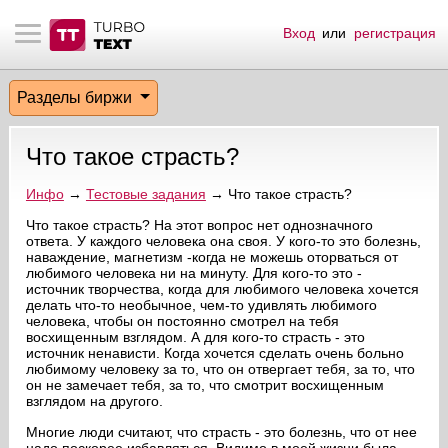
Вход
или
регистрация
тнёрам
Q.
ые сообщения
 заказчик
Разделы биржи
мо-материалы
тистика биржи
ск по форуму
 исполнитель
Что такое страсть?
аккаунты
ые пользователи
Инфо
→
Тестовые задания
→ Что такое страсть?
мой эфир
Что такое страсть? На этот вопрос нет однозначного
ответа. У каждого человека она своя. У кого-то это болезнь,
наваждение, магнетизм -когда не можешь оторваться от
лама на сайте
любимого человека ни на минуту. Для кого-то это -
источник творчества, когда для любимого человека хочется
делать что-то необычное, чем-то удивлять любимого
ск пользователей
человека, чтобы он постоянно смотрел на тебя
восхищенным взглядом. А для кого-то страсть - это
источник ненависти. Когда хочется сделать очень больно
любимому человеку за то, что он отвергает тебя, за то, что
он не замечает тебя, за то, что смотрит восхищенным
взглядом на другого.
Многие люди считают, что страсть - это болезнь, что от нее