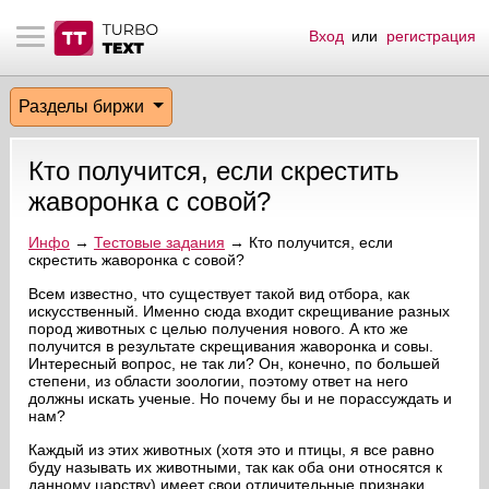
Вход
или
регистрация
тнёрам
Q.
ые сообщения
 заказчик
Разделы биржи
мо-материалы
тистика биржи
ск по форуму
 исполнитель
Кто получится, если скрестить
аккаунты
ые пользователи
жаворонка с совой?
мой эфир
Инфо
→
Тестовые задания
→ Кто получится, если
скрестить жаворонка с совой?
лама на сайте
Всем известно, что существует такой вид отбора, как
искусственный. Именно сюда входит скрещивание разных
пород животных с целью получения нового. А кто же
получится в результате скрещивания жаворонка и совы.
ск пользователей
Интересный вопрос, не так ли? Он, конечно, по большей
степени, из области зоологии, поэтому ответ на него
должны искать ученые. Но почему бы и не порассуждать и
нам?
Каждый из этих животных (хотя это и птицы, я все равно
буду называть их животными, так как оба они относятся к
данному царству) имеет свои отличительные признаки,