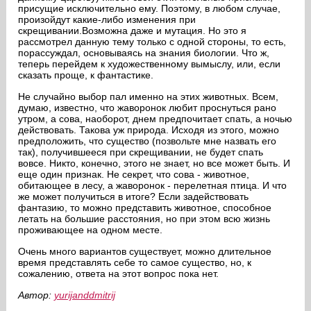
присущие исключительно ему. Поэтому, в любом случае,
произойдут какие-либо изменения при
скрещивании.Возможна даже и мутация. Но это я
рассмотрел данную тему только с одной стороны, то есть,
порассуждал, основываясь на знания биологии. Что ж,
теперь перейдем к художественному вымыслу, или, если
сказать проще, к фантастике.
Не случайно выбор пал именно на этих животных. Всем,
думаю, известно, что жаворонок любит проснуться рано
утром, а сова, наоборот, днем предпочитает спать, а ночью
действовать. Такова уж природа. Исходя из этого, можно
предположить, что существо (позвольте мне назвать его
так), получившееся при скрещивании, не будет спать
вовсе. Никто, конечно, этого не знает, но все может быть. И
еще один признак. Не секрет, что сова - животное,
обитающее в лесу, а жаворонок - перелетная птица. И что
же может получиться в итоге? Если задействовать
фантазию, то можно представить животное, способное
летать на большие расстояния, но при этом всю жизнь
проживающее на одном месте.
Очень много вариантов существует, можно длительное
время представлять себе то самое существо, но, к
сожалению, ответа на этот вопрос пока нет.
Автор:
yurijanddmitrij