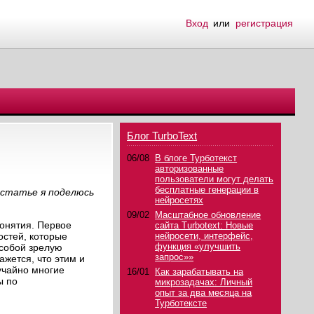
Вход
или
регистрация
Блог TurboText
06/08
В блоге Турботекст
авторизованные
пользователи могут делать
бесплатные генерации в
й статье я поделюсь
нейросетях
09/02
Масштабное обновление
понятия. Первое
сайта Turbotext: Новые
остей, которые
нейросети, интерфейс,
функция «улучшить
 собой зрелую
запрос»»
ажется, что этим и
учайно многие
16/01
Как зарабатывать на
ы по
микрозадачах: Личный
опыт за два месяца на
Турботексте