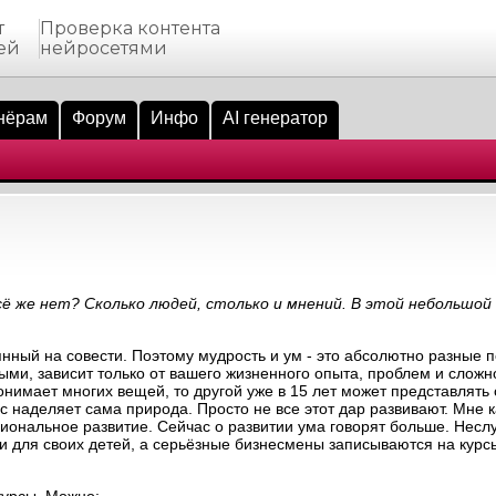
т
Проверка контента
ей
нейросетями
нёрам
Форум
Инфо
AI генератор
всё же нет? Сколько людей, столько и мнений. В этой небольшо
янный на совести. Поэтому мудрость и ум - это абсолютно разные 
рыми, зависит только от вашего жизненного опыта, проблем и сложн
понимает многих вещей, то другой уже в 15 лет может представлять
нас наделяет сама природа. Просто не все этот дар развивают. Мне к
иональное развитие. Сейчас о развитии ума говорят больше. Несл
для своих детей, а серьёзные бизнесмены записываются на курс