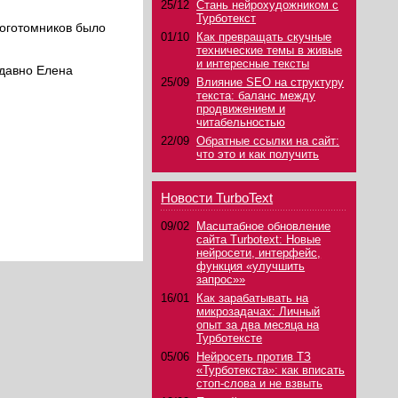
25/12
Стань нейрохудожником с
Турботекст
ноготомников было
01/10
Как превращать скучные
технические темы в живые
и интересные тексты
едавно Елена
25/09
Влияние SEO на структуру
текста: баланс между
продвижением и
читабельностью
22/09
Обратные ссылки на сайт:
что это и как получить
Новости TurboText
09/02
Масштабное обновление
сайта Turbotext: Новые
нейросети, интерфейс,
функция «улучшить
запрос»»
16/01
Как зарабатывать на
микрозадачах: Личный
опыт за два месяца на
Турботексте
05/06
Нейросеть против ТЗ
«Турботекста»: как вписать
стоп-слова и не взвыть