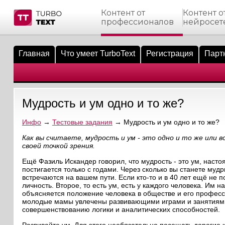
Контент от
Контент о
профессионалов
нейросет
тнёрам
Q.
ые сообщения
 заказчик
Главная
Что умеет TurboText
Регистрация
Парт
мо-материалы
тистика биржи
ск по форуму
 исполнитель
аккаунты
ые пользователи
Мудрость и ум одно и то же?
мой эфир
Инфо
→
Тестовые задания
→ Мудрость и ум одно и то же?
лама на сайте
Как вы считаете, мудрость и ум - это одно и то же или 
своей точкой зрения.
ск пользователей
Ещё Фазиль Искандер говорил, что мудрость - это ум, насто
постигается только с годами. Через сколько вы станете муд
встречаются на вашем пути. Если кто-то и в 40 лет ещё не 
личность. Второе, то есть ум, есть у каждого человека. Им 
объясняется положение человека в обществе и его професс
молодые мамы увлечены развивающими играми и занятиями 
совершенствованию логики и аналитических способностей.