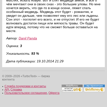
мыслях, искать новую. Вот и спят медведи зимой, и всё о
чём мечтают они в своих снах - это большие уловы. Но мне
хочется верить, что где-то в конце осени, ляжет спать
особенный медведь. Медведь этот будет - романтик, и
увидит он дальше, чем позволяет ему его лес или льдины.
Сон этот - поглотит его всего, и не отпустит. И его не будет
волновать достаток пищи или мягкость травы. Он будет
идти вперед, потому что не сможет больше оставаться на
месте.
Автор:
Danil Panda
Оценка:
3
Уникальность:
93 %
Дата публикации: 19.10.2014 21:29
© 2009–2026 «TurboText» — биржа
контента
Служба поддержки и контакты
API
,
Справка
Пользовательское соглашение
,
Оферта