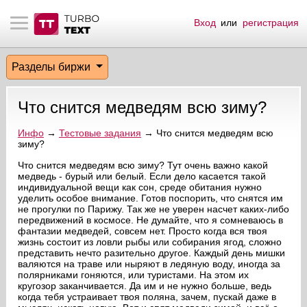
Вход
или
регистрация
тнёрам
Q.
ые сообщения
 заказчик
Разделы биржи
мо-материалы
тистика биржи
ск по форуму
 исполнитель
Что снится медведям всю зиму?
аккаунты
ые пользователи
Инфо
→
Тестовые задания
→ Что снится медведям всю
зиму?
мой эфир
Что снится медведям всю зиму? Тут очень важно какой
медведь - бурый или белый. Если дело касается такой
лама на сайте
индивидуальной вещи как сон, среде обитания нужно
уделить особое внимание. Готов поспорить, что снятся им
не прогулки по Парижу. Так же не уверен насчет каких-либо
ск пользователей
передвижений в космосе. Не думайте, что я сомневаюсь в
фантазии медведей, совсем нет. Просто когда вся твоя
жизнь состоит из ловли рыбы или собирания ягод, сложно
представить нечто разительно другое. Каждый день мишки
валяются на траве или ныряют в ледяную воду, иногда за
полярниками гоняются, или туристами. На этом их
кругозор заканчивается. Да им и не нужно больше, ведь
когда тебя устраивает твоя поляна, зачем, пускай даже в