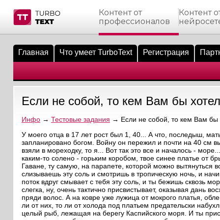
Контент от
Контент о
профессионалов
нейросет
тнёрам
Q.
ые сообщения
 заказчик
Главная
Что умеет TurboText
Регистрация
Парт
мо-материалы
тистика биржи
ск по форуму
 исполнитель
аккаунты
ые пользователи
Если не собой, то кем Вам бы хоте
мой эфир
Инфо
→
Тестовые задания
→ Если не собой, то кем Вам бы
лама на сайте
У моего отца в 17 лет рост был 1, 40... А что, последыш, ма
запланировано богом. Войну он пережил и почти на 40 см вы
взяли в мореходку, то я... Вот так это все и началось - море
ск пользователей
каким-то солено - горьким коробом, твое синее платье от 
Гаване, ту самую, на парапете, которой можно вытянуться во
слизываешь эту соль и смотришь в тропическую ночь, и начи
поток вдруг смывает с тебя эту соль, и ты бежишь сквозь мо
слегка, ну, очень тактично присвистывает, оказывая дань 
пряди волос. А на ковре уже лужица от мокрого платья, обле
ли от них, то ли от холода под платьем предательски набухл
целый рыб, лежащая на берегу Каспийского моря. И ты при