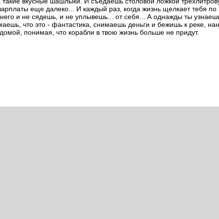
 такие вкусные шашлыки. И съедаешь столовой ложкой трехлитров
зарплаты еще далеко... И каждый раз, когда жизнь щелкает тебя по
него и не сядешь, и не уплывешь... от себя... А однажды ты узнаешь
маешь, что это - фантастика, снимаешь деньги и бежишь к реке, на
домой, понимая, что корабли в твою жизнь больше не придут.