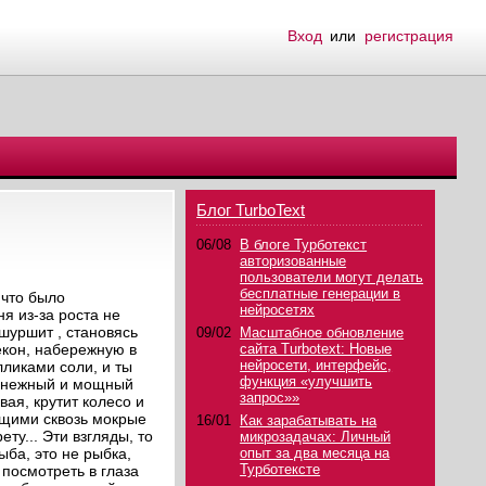
Вход
или
регистрация
Блог TurboText
06/08
В блоге Турботекст
авторизованные
пользователи могут делать
бесплатные генерации в
 что было
нейросетях
я из-за роста не
 шуршит , становясь
09/02
Масштабное обновление
екон, набережную в
сайта Turbotext: Новые
нейросети, интерфейс,
лликами соли, и ты
функция «улучшить
ия нежный и мощный
запрос»»
вая, крутит колесо и
ющими сквозь мокрые
16/01
Как зарабатывать на
ту... Эти взгляды, то
микрозадачах: Личный
ыба, это не рыбка,
опыт за два месяца на
Турботексте
посмотреть в глаза