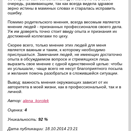
очередь, развивающим, так как всегда видела здравое
зерно истины в маминых словах и старалась исправить
ошибку.
Помимо родительского мнения, всегда весомым является
мнение людей - признанных профессионалов своего дела.
Уж им доверять точно стоит ввиду опыта и признания их
достижений коллегами по цеху.
Скорее всего, только мнение этих людей для меня
является важным и таким, к которому необходимо
прислушаться. Замечания людей, не имеющих достаточно
опыта в обсуждаемом вопросе и стремящихся лишь
выразить свое мнение с одной единственной целью: чтобы
их услышали,- чаще всего не несут благоприятного посыла
и желания помочь разобраться в сложившейся ситуации.
Вывод: важность мнения окружающих зависит от их
авторитета в моей жизни, как в профессиональной, так и в
личной.
Автор:
alena_korolek
Оценка:
4
Уникальность:
92 %
Дата публикации: 18.10.2014 23:21