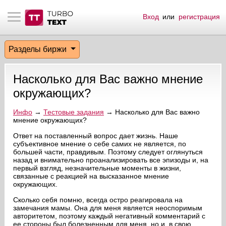
Вход
или
регистрация
тнёрам
Q.
ые сообщения
 заказчик
Разделы биржи
мо-материалы
тистика биржи
ск по форуму
 исполнитель
Насколько для Вас важно мнение
аккаунты
ые пользователи
окружающих?
мой эфир
Инфо
→
Тестовые задания
→ Насколько для Вас важно
мнение окружающих?
лама на сайте
Ответ на поставленный вопрос дает жизнь. Наше
субъективное мнение о себе самих не является, по
большей части, правдивым. Поэтому следует оглянуться
назад и внимательно проанализировать все эпизоды и, на
ск пользователей
первый взгляд, незначительные моменты в жизни,
связанные с реакцией на высказанное мнение
окружающих.
Сколько себя помню, всегда остро реагировала на
замечания мамы. Она для меня является неоспоримым
авторитетом, поэтому каждый негативный комментарий с
ее стороны был болезненным для меня, но и, в свою