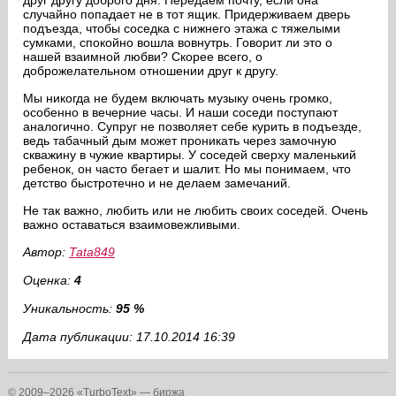
друг другу доброго дня. Передаем почту, если она
случайно попадает не в тот ящик. Придерживаем дверь
подъезда, чтобы соседка с нижнего этажа с тяжелыми
сумками, спокойно вошла вовнутрь. Говорит ли это о
нашей взаимной любви? Скорее всего, о
доброжелательном отношении друг к другу.
Мы никогда не будем включать музыку очень громко,
особенно в вечерние часы. И наши соседи поступают
аналогично. Супруг не позволяет себе курить в подъезде,
ведь табачный дым может проникать через замочную
скважину в чужие квартиры. У соседей сверху маленький
ребенок, он часто бегает и шалит. Но мы понимаем, что
детство быстротечно и не делаем замечаний.
Не так важно, любить или не любить своих соседей. Очень
важно оставаться взаимовежливыми.
Автор:
Tata849
Оценка:
4
Уникальность:
95 %
Дата публикации: 17.10.2014 16:39
© 2009–2026 «TurboText» — биржа