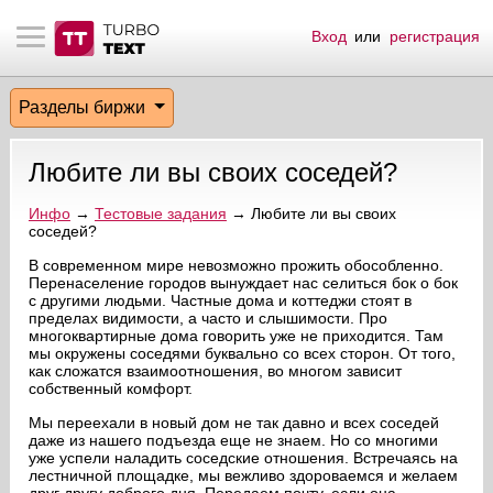
Вход
или
регистрация
тнёрам
Q.
ые сообщения
 заказчик
Разделы биржи
мо-материалы
тистика биржи
ск по форуму
 исполнитель
Любите ли вы своих соседей?
аккаунты
ые пользователи
Инфо
→
Тестовые задания
→ Любите ли вы своих
соседей?
мой эфир
В современном мире невозможно прожить обособленно.
Перенаселение городов вынуждает нас селиться бок о бок
лама на сайте
с другими людьми. Частные дома и коттеджи стоят в
пределах видимости, а часто и слышимости. Про
многоквартирные дома говорить уже не приходится. Там
ск пользователей
мы окружены соседями буквально со всех сторон. От того,
как сложатся взаимоотношения, во многом зависит
собственный комфорт.
Мы переехали в новый дом не так давно и всех соседей
даже из нашего подъезда еще не знаем. Но со многими
уже успели наладить соседские отношения. Встречаясь на
лестничной площадке, мы вежливо здороваемся и желаем