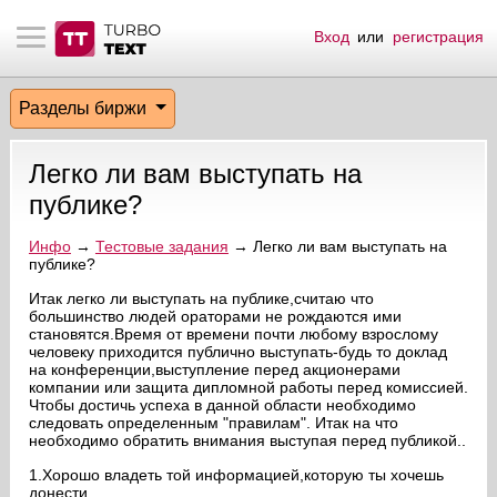
Вход
или
регистрация
тнёрам
Q.
ые сообщения
 заказчик
Разделы биржи
мо-материалы
тистика биржи
ск по форуму
 исполнитель
Легко ли вам выступать на
аккаунты
ые пользователи
публике?
мой эфир
Инфо
→
Тестовые задания
→ Легко ли вам выступать на
публике?
лама на сайте
Итак легко ли выступать на публике,считаю что
большинство людей ораторами не рождаются ими
становятся.Время от времени почти любому взрослому
человеку приходится публично выступать-будь то доклад
ск пользователей
на конференции,выступление перед акционерами
компании или защита дипломной работы перед комиссией.
Чтобы достичь успеха в данной области необходимо
следовать определенным "правилам". Итак на что
необходимо обратить внимания выступая перед публикой..
1.Хорошо владеть той информацией,которую ты хочешь
донести.