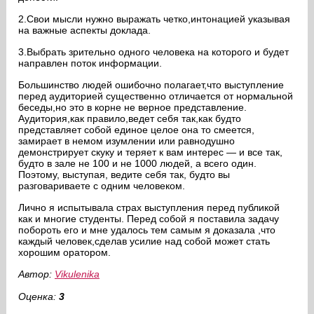
2.Свои мысли нужно выражать четко,интонацией указывая
на важные аспекты доклада.
3.Выбрать зрительно одного человека на которого и будет
направлен поток информации.
Большинство людей ошибочно полагает,что выступление
перед аудиторией существенно отличается от нормальной
беседы,но это в корне не верное представление.
Аудитория,как правило,ведет себя так,как будто
представляет собой единое целое она то смеется,
замирает в немом изумлении или равнодушно
демонстрирует скуку и теряет к вам интерес — и все так,
будто в зале не 100 и не 1000 людей, а всего один.
Поэтому, выступая, ведите себя так, будто вы
разговариваете с одним человеком.
Лично я испытывала страх выступления перед публикой
как и многие студенты. Перед собой я поставила задачу
побороть его и мне удалось тем самым я доказала ,что
каждый человек,сделав усилие над собой может стать
хорошим оратором.
Автор:
Vikulenika
Оценка:
3