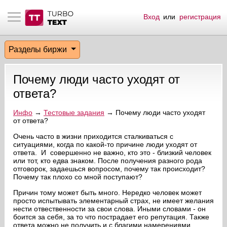
Вход
или
регистрация
тнёрам
Q.
ые сообщения
 заказчик
Разделы биржи
мо-материалы
тистика биржи
ск по форуму
 исполнитель
Почему люди часто уходят от
аккаунты
ые пользователи
ответа?
мой эфир
Инфо
→
Тестовые задания
→ Почему люди часто уходят
от ответа?
лама на сайте
Очень часто в жизни приходится сталкиваться с
ситуациями, когда по какой-то причине люди уходят от
ответа. И совершенно не важно, кто это - близкий человек
или тот, кто едва знаком. После получения разного рода
ск пользователей
отговорок, задаешься вопросом, почему так происходит?
Почему так плохо со мной поступают?
Причин тому может быть много. Нередко человек может
просто испытывать элементарный страх, не имеет желания
нести отвественности за свои слова. Иными словами - он
боится за себя, за то что пострадает его репутация. Также
ответа можно не получить и с благими намерениями.