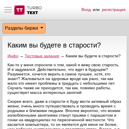
Вход
или
регистрация
тнёрам
Q.
ые сообщения
 заказчик
Разделы биржи
мо-материалы
тистика биржи
ск по форуму
 исполнитель
Каким вы будете в старости?
аккаунты
ые пользователи
Инфо
→
Тестовые задания
→ Каким вы будете в старости?
мой эфир
Как-то у меня спросили о том, какой я вижу свою старость.
И я задумался. Действительно, что ждет в будущем?
Разумеется, хочется верить в самое лучшее, хотя, кто
лама на сайте
знает? Жаловаться на здоровье вроде как рано, так как
мало кто имеет проблемы в тридцать с небольшими лет.
Скучать также не приходится, так как, помимо работы,
ск пользователей
существует масса интересных занятий.
Скорее всего, даже в старости я буду вести активный образ
жизни, очень много путешествовать и проводить время с
родными и близкими людьми. Вполне вероятно, что моими
излюбленными занятиями станут прыжки с парашютом и
гонки на квадроциклах по пересеченной местности. Что
касается компьютера, то он является для меня не более,