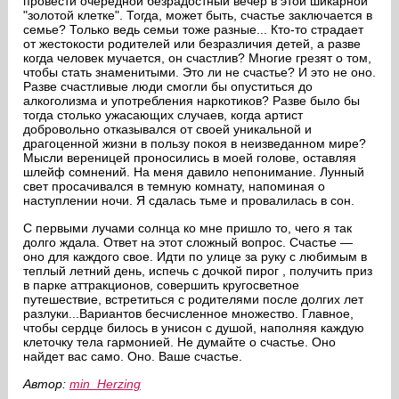
провести очередной безрадостный вечер в этой шикарной
"золотой клетке". Тогда, может быть, счастье заключается в
семье? Только ведь семьи тоже разные... Кто-то страдает
от жестокости родителей или безразличия детей, а разве
когда человек мучается, он счастлив? Многие грезят о том,
чтобы стать знаменитыми. Это ли не счастье? И это не оно.
Разве счастливые люди смогли бы опуститься до
алкоголизма и употребления наркотиков? Разве было бы
тогда столько ужасающих случаев, когда артист
добровольно отказывался от своей уникальной и
драгоценной жизни в пользу покоя в неизведанном мире?
Мысли вереницей проносились в моей голове, оставляя
шлейф сомнений. На меня давило непонимание. Лунный
свет просачивался в темную комнату, напоминая о
наступлении ночи. Я сдалась тьме и провалилась в сон.
С первыми лучами солнца ко мне пришло то, чего я так
долго ждала. Ответ на этот сложный вопрос. Счастье ―
оно для каждого свое. Идти по улице за руку с любимым в
теплый летний день, испечь с дочкой пирог , получить приз
в парке аттракционов, совершить кругосветное
путешествие, встретиться с родителями после долгих лет
разлуки...Вариантов бесчисленное множество. Главное,
чтобы сердце билось в унисон с душой, наполняя каждую
клеточку тела гармонией. Не думайте о счастье. Оно
найдет вас само. Оно. Ваше счастье.
Автор:
min_Herzing