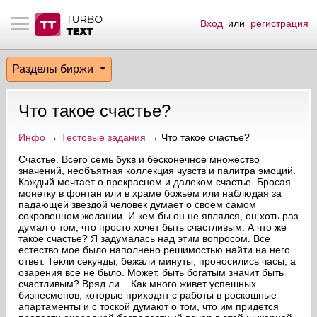
Вход
или
регистрация
тнёрам
Q.
ые сообщения
 заказчик
Разделы биржи
мо-материалы
тистика биржи
ск по форуму
 исполнитель
Что такое счастье?
аккаунты
ые пользователи
Инфо
→
Тестовые задания
→ Что такое счастье?
мой эфир
Счастье. Всего семь букв и бесконечное множество
значений, необъятная коллекция чувств и палитра эмоций.
Каждый мечтает о прекрасном и далеком счастье. Бросая
лама на сайте
монетку в фонтан или в храме божьем или наблюдая за
падающей звездой человек думает о своем самом
сокровенном желании. И кем бы он не являлся, он хоть раз
ск пользователей
думал о том, что просто хочет быть счастливым. А что же
такое счастье? Я задумалась над этим вопросом. Все
естество мое было наполнено решимостью найти на него
ответ. Текли секунды, бежали минуты, проносились часы, а
озарения все не было. Может, быть богатым значит быть
счастливым? Вряд ли... Как много живет успешных
бизнесменов, которые приходят с работы в роскошные
апартаменты и с тоской думают о том, что им придется