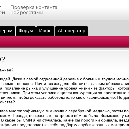
т
Проверка контента
ей
нейросетями
нёрам
Форум
Инфо
AI генератор
е?
важнее?
 людей. Даже в самой отдалённой деревне с большим трудом можно 
е время - нонсенс. Почти так же дело обстоит с высшим образован
а, появление рынка и улучшение уровня жизни - те факторы, кото
ественников. При этом усиливающаяся конкуренция за престижные 
ь диплом, чтобы доказать работодателю свою квалификацию. Но де
ойстве?
нчила многопрофильную гимназию с серебряной медалью, затем по
омом. Правда, не красным, но троек в нём не было. Возможно, у ко
я. В какие бы СМИ я ни стучалась, какие бы пороги ни обивала, вез
 портфолио представляет из себя подборку опубликованных материа