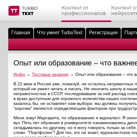
Контент от
Контент о
профессионалов
нейросет
тнёрам
Q.
ые сообщения
 заказчик
Главная
Что умеет TurboText
Регистрация
Парт
мо-материалы
тистика биржи
ск по форуму
 исполнитель
аккаунты
ые пользователи
Опыт или образование – что важне
мой эфир
Инфо
→
Тестовые задания
→ Опыт или образование – что 
лама на сайте
В 21 веке в России уже, пожалуй, не осталось неграмотных
который не умеет читать и писать. Не окончить школу в наш
неграмотностью в СССР, последовавшие за ней распад союз
ск пользователей
в вузах доступным для огромного количества наших соотеч
казалось бы, не оставляет нам выбора: мы должны получит
"корочки" являются определяющим фактором при трудоустр
Меня зовут Маргарита, по образованию я журналист. Я око
вуз. Пять лет обучения в университете ознаменовались дипл
складывалась по-другому, но я могу говорить только за себ
слово: "Портфолио"! Для тех, кто не знает, журналистское