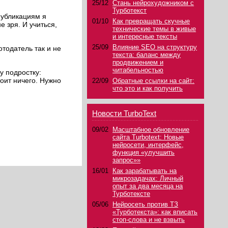
25/12
Стань нейрохудожником с
Турботекст
публикациям я
01/10
Как превращать скучные
 зря. И учиться,
технические темы в живые
и интересные тексты
25/09
Влияние SEO на структуру
отодатель так и не
текста: баланс между
продвижением и
читабельностью
у подростку:
оит ничего. Нужно
22/09
Обратные ссылки на сайт:
что это и как получить
Новости TurboText
09/02
Масштабное обновление
сайта Turbotext: Новые
нейросети, интерфейс,
функция «улучшить
запрос»»
16/01
Как зарабатывать на
микрозадачах: Личный
опыт за два месяца на
Турботексте
05/06
Нейросеть против ТЗ
«Турботекста»: как вписать
стоп-слова и не взвыть