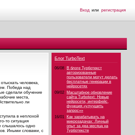
Вход
или
регистрация
Блог TurboText
06/08
В блоге Турботекст
авторизованные
пользователи могут делать
бесплатные генерации в
отыскать человека,
нейросетях
ием. Победа над
рые сделали обучение
09/02
Масштабное обновление
рабочие места,
сайта Turbotext: Новые
нейросети, интерфейс,
йствительно ли
функция «улучшить
запрос»»
ступила в неплохой
16/01
Как зарабатывать на
го-то ситуация
микрозадачах: Личный
де слышалось одно
опыт за два месяца на
лов. Иными словами, с
Турботексте