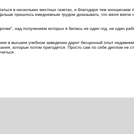
ататься в нескольких местных газетах, и благодаря тем юношеским 
альше пришлось ежедневным трудом доказывать, что меня взяли не
рочки", над получением которых я билась не один год, ни один раб
чение в высшем учебном заведении дарит бесценный опыт недавнем
нания, которые потом пригодятся. Просто сам по себе диплом не ст
учиться.