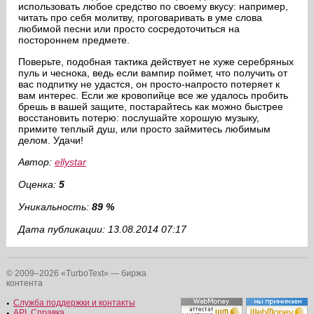
использовать любое средство по своему вкусу: например,
читать про себя молитву, проговаривать в уме слова
любимой песни или просто сосредоточиться на
постороннем предмете.
Поверьте, подобная тактика действует не хуже серебряных
пуль и чеснока, ведь если вампир поймет, что получить от
вас подпитку не удастся, он просто-напросто потеряет к
вам интерес. Если же кровопийце все же удалось пробить
брешь в вашей защите, постарайтесь как можно быстрее
восстановить потерю: послушайте хорошую музыку,
примите теплый душ, или просто займитесь любимым
делом. Удачи!
Автор:
ellystar
Оценка:
5
Уникальность:
89 %
Дата публикации: 13.08.2014 07:17
© 2009–2026 «TurboText» — биржа
контента
Служба поддержки и контакты
API
,
Справка