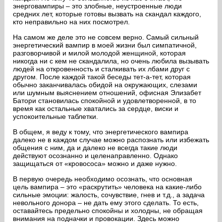
энерговампиры – это злобные, неустроенные люди
средних лет, которые готовы вызвать на скандал каждого,
кто неправильно на них посмотрел.
На самом же деле это не совсем верно. Самый сильный
энергетический вампир в моей жизни был симпатичной,
разговорчивой и милой молодой женщиной, которая
никогда ни с кем не скандалила, но очень любила вызывать
людей на откровенность и сталкивать их лбами друг с
другом. После каждой такой беседы тет-а-тет, которая
обычно заканчивалась обидой на окружающих, слезами
или шумным выяснением отношений, офисная Элизабет
Батори становилась спокойной и удовлетворенной, в то
время как остальные хватались за сердце, виски и
успокоительные таблетки.
В общем, я веду к тому, что энергетического вампира
далеко не в каждом случае можно распознать или избежать
общения с ним, да и далеко не всегда такие люди
действуют осознанно и целенаправленно. Однако
защищаться от «кровососа» можно и даже нужно.
В первую очередь необходимо осознать, что основная
цель вампира – это «раскрутить» человека на какие-либо
сильные эмоции: жалость, сочувствие, гнев и т.д., а задача
невольного донора – не дать ему этого сделать. То есть,
оставайтесь предельно спокойны и холодны, не обращая
внимания на подначки и провокации. Здесь можно