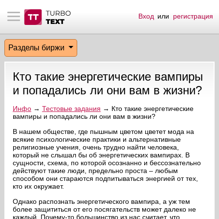
Вход
или
регистрация
тнёрам
Q.
ые сообщения
 заказчик
Разделы биржи
мо-материалы
тистика биржи
ск по форуму
 исполнитель
Кто такие энергетические вампиры
аккаунты
ые пользователи
и попадались ли они вам в жизни?
мой эфир
Инфо
→
Тестовые задания
→ Кто такие энергетические
вампиры и попадались ли они вам в жизни?
лама на сайте
В нашем обществе, где пышным цветом цветет мода на
всякие психологические практики и альтернативные
религиозные учения, очень трудно найти человека,
который не слышал бы об энергетических вампирах. В
ск пользователей
сущности, схема, по которой осознанно и бессознательно
действуют такие люди, предельно проста – любым
способом они стараются подпитываться энергией от тех,
кто их окружает.
Однако распознать энергетического вампира, а уж тем
более защититься от его посягательств может далеко не
каждый. Почему-то большинство из нас считает, что