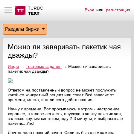
Вход
или
регистрация
тнёрам
Q.
ые сообщения
 заказчик
Разделы биржи
мо-материалы
тистика биржи
ск по форуму
 исполнитель
Можно ли заваривать пакетик чая
аккаунты
ые пользователи
дважды?
мой эфир
Инфо
→
Тестовые задания
→ Можно ли заваривать
пакетик чая дважды?
лама на сайте
Ответом на поставленный вопрос не может послужить
какой-то конкретный рецепт или совет. Всё зависит от
ск пользователей
времени, места, и цели сего действования.
Начну с времени. Вот просыпаюсь я утром - настроение
хорошее, в голове легкость, опускаю в чашку пакетик чая,
заливаю крутым кипятком, жду 2-3 минуты, и выбрасываю
пакетик.. Упс!
Другое дело поздний вечер. Сидишь бывало у камина,