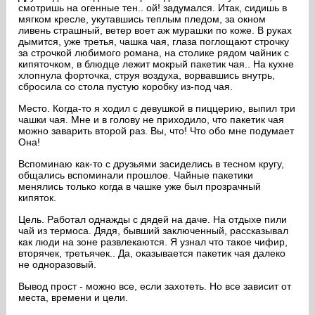
смотришь на огенные тен.. ой! задумался. Итак, сидишь в
мягком кресле, укутавшись теплым пледом, за окном
ливень страшный, ветер воет аж мурашки по коже. В руках
дымится, уже третья, чашка чая, глаза поглощают строчку
за строчкой любимого романа, на столике рядом чайник с
кипяточком, в блюдце лежит мокрый пакетик чая.. На кухне
хлопнула форточка, струя воздуха, ворвавшись внутрь,
сбросила со стола пустую коробку из-под чая.
Место. Когда-то я ходил с девушкой в пиццерию, выпил три
чашки чая. Мне и в голову не приходило, что пакетик чая
можно заварить второй раз. Вы, что! Что обо мне подумает
Она!
Вспоминаю как-то с друзьями засиделись в тесном кругу,
общались вспоминали прошлое. Чайные пакетики
менялись только когда в чашке уже был прозрачный
кипяток.
Цель. Работал однажды с дядей на даче. На отдыхе пили
чай из термоса. Дядя, бывший заключенный, рассказывал
как люди на зоне развлекаются. Я узнал что такое чифир,
вторячек, третьячек.. Да, оказывается пакетик чая далеко
не одноразовый.
Вывод прост - можно все, если захотеть. Но все зависит от
места, времени и цели.