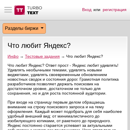
Вход
или
регистрация
тнёрам
Q.
ые сообщения
 заказчик
Разделы биржи
мо-материалы
тистика биржи
ск по форуму
 исполнитель
Что любит Яндекс?
аккаунты
ые пользователи
Инфо
→
Тестовые задания
→ Что любит Яндекс?
мой эфир
Что любит Яндекс? Ответ прост - Яндекс любит удивлять!
Удивлять необычными темами, удивлять новыми
виджетами, удивлять своевременным обновлением
лама на сайте
новостных сводок и состояния дорог. Грамотная политика
разработчиков позволяет держать поисковик на
достаточном уровне, достаточном не только для
ск пользователей
сохранения, но и для роста постоянной аудитории.
При входе на страницу первым делом обращаешь
внимание на строку поискового запроса и на тему
оформления. Каждый может подобрать для себя наиболее
удобный внешний вид: от минималистичного до
изобилующего котиками, от ракетного до природного.
Яндекс постоянно старается успевает за актуальными