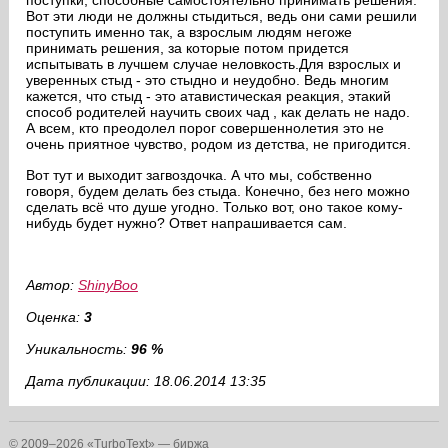
поступки, способные самостоятельно принимать решения.
Вот эти люди не должны стыдиться, ведь они сами решили
поступить именно так, а взрослым людям негоже
принимать решения, за которые потом придется
испытывать в лучшем случае неловкость.Для взрослых и
уверенных стыд - это стыдно и неудобно. Ведь многим
кажется, что стыд - это атавистическая реакция, этакий
способ родителей научить своих чад , как делать не надо.
А всем, кто преодолел порог совершеннолетия это не
очень приятное чувство, родом из детства, не пригодится.
Вот тут и выходит загвоздочка. А что мы, собственно
говоря, будем делать без стыда. Конечно, без него можно
сделать всё что душе угодно. Только вот, оно такое кому-
нибудь будет нужно? Ответ напрашивается сам.
Автор:
ShinyBoo
Оценка:
3
Уникальность:
96 %
Дата публикации: 18.06.2014 13:35
© 2009–2026 «TurboText» — биржа