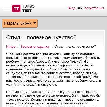
Вход
или
регистрация
тнёрам
Q.
ые сообщения
 заказчик
Разделы биржи
мо-материалы
тистика биржи
ск по форуму
 исполнитель
Стыд – полезное чувство?
аккаунты
ые пользователи
Инфо
→
Тестовые задания
→ Стыд – полезное чувство?
мой эфир
С раннего детства все, кто имели к нашему воспитанию
хоть какое-то отношение, считали своим долгом объяснить
ребёнку, что такое "хорошо",и что такое "плохо". И у
лама на сайте
подавляющего большинства эти "хорошо- плохо" были
одинаковы. За то, что было "плохо" мы должны были
стыдиться, хотя в том же раннем детстве, навряд ли кому-
ск пользователей
то толком объяснили, что же это за зверь такой "стыд". Но,
видимо, улавливая что-то органами чувств, ребенок стоял в
углу (или не стоял), и стыдился.
Прошло время, много времени, и в угол нас больше никто
не ставит, но вот чувство стыда осталось. Хотя, казалось бы
- вот, взрослые тётеньки и дяденьки, уверенно стоящие на
ногах, способные самостоятельно отвечать за свои