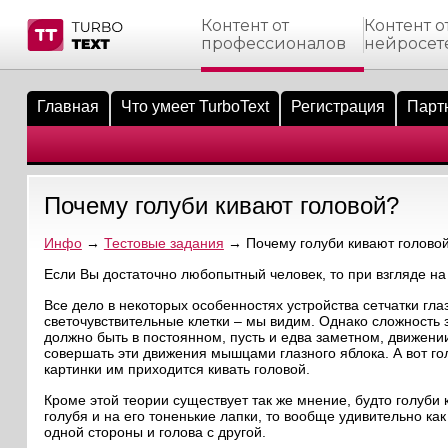
Контент от
Контент о
профессионалов
нейросет
тнёрам
Q.
ые сообщения
 заказчик
Главная
Что умеет TurboText
Регистрация
Парт
мо-материалы
тистика биржи
ск по форуму
 исполнитель
аккаунты
ые пользователи
Почему голуби кивают головой?
мой эфир
Инфо
→
Тестовые задания
→ Почему голуби кивают голово
лама на сайте
Если Вы достаточно любопытный человек, то при взгляде на 
Все дело в некоторых особенностях устройства сетчатки глаз
ск пользователей
светочувствительные клетки – мы видим. Однако сложность 
должно быть в постоянном, пусть и едва заметном, движен
совершать эти движения мышцами глазного яблока. А вот го
картинки им приходится кивать головой.
Кроме этой теории существует так же мнение, будто голуби
голубя и на его тоненькие лапки, то вообще удивительно ка
одной стороны и голова с другой.