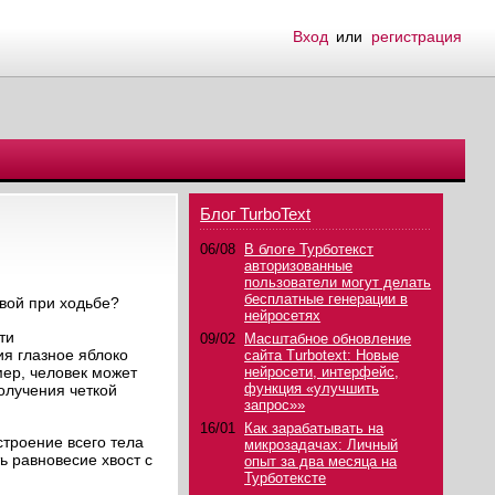
Вход
или
регистрация
Блог TurboText
06/08
В блоге Турботекст
авторизованные
пользователи могут делать
бесплатные генерации в
овой при ходьбе?
нейросетях
ти
09/02
Масштабное обновление
ия глазное яблоко
сайта Turbotext: Новые
мер, человек может
нейросети, интерфейс,
функция «улучшить
олучения четкой
запрос»»
16/01
Как зарабатывать на
строение всего тела
микрозадачах: Личный
ь равновесие хвост с
опыт за два месяца на
Турботексте