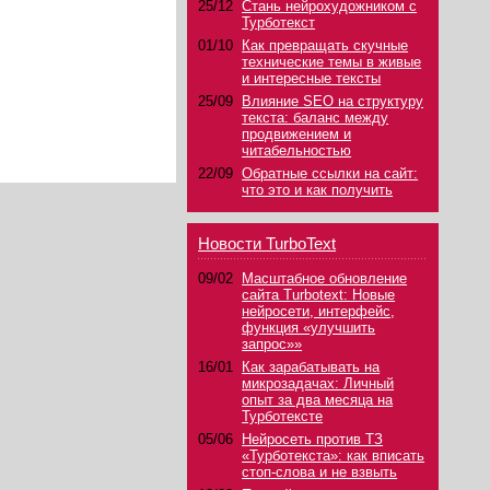
25/12
Стань нейрохудожником с
Турботекст
01/10
Как превращать скучные
технические темы в живые
и интересные тексты
25/09
Влияние SEO на структуру
текста: баланс между
продвижением и
читабельностью
22/09
Обратные ссылки на сайт:
что это и как получить
Новости TurboText
09/02
Масштабное обновление
сайта Turbotext: Новые
нейросети, интерфейс,
функция «улучшить
запрос»»
16/01
Как зарабатывать на
микрозадачах: Личный
опыт за два месяца на
Турботексте
05/06
Нейросеть против ТЗ
«Турботекста»: как вписать
стоп-слова и не взвыть