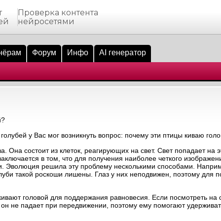
т
Проверка контента
ей
нейросетями
нёрам
Форум
Инфо
AI генератор
й?
голубей у Вас мог возникнуть вопрос: почему эти птицы киваю гол
а. Она состоит из клеток, реагирующих на свет. Свет попадает на э
заключается в том, что для получения наиболее четкого изображен
ии. Эволюция решила эту проблему несколькими способами. Напри
луби такой роскоши лишены. Глаз у них неподвижен, поэтому для п
 кивают головой для поддержания равновесия. Если посмотреть на 
к он не падает при передвижении, поэтому ему помогают удерживат