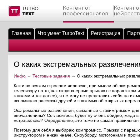
Контент от
Контент о
профессионалов
нейросет
тнёрам
Q.
ые сообщения
 заказчик
Главная
Что умеет TurboText
Регистрация
Парт
мо-материалы
тистика биржи
ск по форуму
 исполнитель
аккаунты
ые пользователи
О каких экстремальных развлечени
мой эфир
Инфо
→
Тестовые задания
→ О каких экстремальных развле
лама на сайте
Как и во всяком взрослом человеке, при мысли об экстремал
телевизору на то, как люди впервые прыгают с парашютом 
гонками и так далее), я не могу не представить себя на их
ск пользователей
вспоминаю рассказы друзей и знакомых об открытых перело
Экстремальные развлечения, связанные с таким риском для ж
впечатлениям? Согласитесь, будет ну очень обидно, когда 
«страшилок»? Определенно, это тоже не самая правильная 
Поэтому для себя я выбираю компромисс. Прыжки с парашюто
инструктором и никак иначе. Сноуборду, мотогонкам и проч