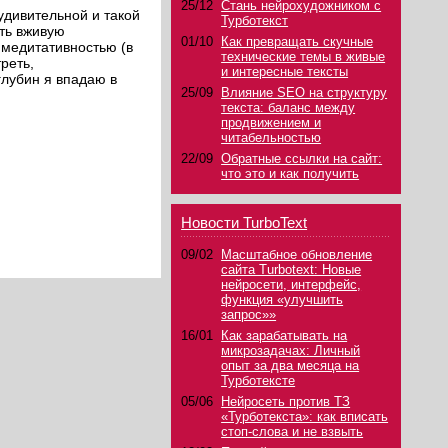
25/12
Стань нейрохудожником с
удивительной и такой
Турботекст
ть вживую
01/10
Как превращать скучные
 медитативностью (в
технические темы в живые
реть,
и интересные тексты
глубин я впадаю в
25/09
Влияние SEO на структуру
текста: баланс между
продвижением и
читабельностью
22/09
Обратные ссылки на сайт:
что это и как получить
Новости TurboText
09/02
Масштабное обновление
сайта Turbotext: Новые
нейросети, интерфейс,
функция «улучшить
запрос»»
16/01
Как зарабатывать на
микрозадачах: Личный
опыт за два месяца на
Турботексте
05/06
Нейросеть против ТЗ
«Турботекста»: как вписать
стоп-слова и не взвыть