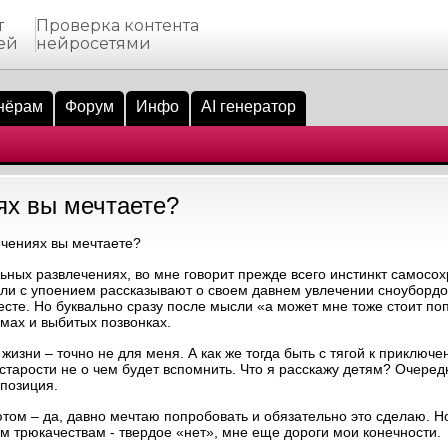
т
Проверка контента
ей
нейросетями
нёрам
Форум
Инфо
AI генератор
ях вы мечтаете?
чениях вы мечтаете?
ьных развлечениях, во мне говорит прежде всего инстинкт самосох
или с упоением рассказывают о своем давнем увлечении сноуборд
 месте. Но буквально сразу после мысли «а может мне тоже стоит по
мах и выбитых позвонках.
изни – точно не для меня. А как же тогда быть с тягой к приключ
в старости не о чем будет вспомнить. Что я расскажу детям? Очере
позиция.
м – да, давно мечтаю попробовать и обязательно это сделаю. Но 
им трюкачествам - твердое «нет», мне еще дороги мои конечности.