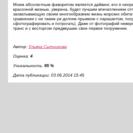
Моим абсолютным фаворитом является дайвинг, его я непре
красочной жизнью, уверена, будет лучшим впечатлением от
захватывающую своим многообразием жизнь морских обитат
сравнении с не таким уж долгим прыжком с парашютом, погр
сфотографировать и потрогать). Даже от фотографий неверо
транс и с восторгом предвкушаю свое первое погружение.
Автор:
Ульяна Сытникова
Оценка:
4
Уникальность:
95 %
Дата публикации: 03.06.2014 15:45