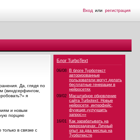
Вход
или
регистрация
Блог TurboText
06/08
В блоге Турботекст
авторизованные
пользователи могут делать
бесплатные генерации в
ранения. Да, глядя по
нейросетях
ом (виндсерфингом,
пробовать?» я
09/02
Масштабное обновление
сайта Turbotext: Новые
нейросети, интерфейс,
функция «улучшить
ениям и новым
запрос»»
дную порцию
16/01
Как зарабатывать на
микрозадачах: Личный
только в связке с
опыт за два месяца на
Турботексте