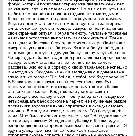
фокус, который позволяет старику уже двадцать семь лет
не смыкать своих вьетнамских глаз. Но я не отношусь ни к
любителям здорового ночного отдыха, ни к молодым и
беспечным повесам, ни даже к хитроумным вьетнамцам.
Когда за окном становится темно и грустно, я зашториваю
окна, включаю тусклый торшер, сажусь на пол и начинаю
свой странный ритуал. Почуяв темноту, пугливые тараканы
начинают осторожно выползать из своих укрытий. Тремя
пальцами я бережно беру одного из усатых разбойников и
аккуратно укладываю в баночку. Затем я беру ещё одного,
но помещаю его уже в другую банку - он чуть-чуть больше.
Четырнадцать банок в один ряд расставлены передо мной
на журнальном столике, и я заполняю их до самого
рассвета. Всю ночь я сортирую своих тараканов, неспешно
и методично. Каждому из них я заглядываю в доверчивые
глаза и тихо говорю: "Не бойся, с тобой всё будет хорошо."
В банка тараканы шумно возятся, суетливо скребут
ножками по стенкам, и с каждым новым гостем в банке
становится веселее. Когда же наступает рассвет, я
возвращаю всё на круги своя - одну за одной, я кладу все
четырнадцать банок боком на паркет, и измученные рыжие
проказники торопятся вновь спрятаться в складках моего
жилища. Я машу им рукой, я говорю им: "До следующей
ночи! Мне было очень интересно с вами!" Я поднимаюсь с
пола и иду к шкафу. Я надеваю рубашку и брюки, иду к
входной двери и осторожно выползаю из своего укрытия. Я
иду на улицу, где тысячи таких же как я тараканов
торопятся скорее попасть в свою банку - им нужно успеть к