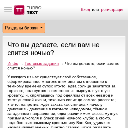
Вход
или
регистрация
тнёрам
Q.
ые сообщения
 заказчик
Разделы биржи
мо-материалы
тистика биржи
ск по форуму
 исполнитель
Что вы делаете, если вам не
аккаунты
ые пользователи
спится ночью?
мой эфир
Инфо
→
Тестовые задания
→ Что вы делаете, если вам не
спится ночью?
лама на сайте
У каждого из нас существует своё собственное,
сформированное многолетним опытом отношение к
темному времени суток: кто-то, едва солнце закатится за
горизонт, пользуется возможностью нырнуть в уютную
ск пользователей
кроватку, и, спрятавшись под одеялом от всех невзгод и
тягот дневной жизни, тихонько сопит до самого рассвета;
кто-то, напротив, ждёт заката как сигнала к началу
движения - движения в каком-то неведомом, тёмном,
загадочном направлении, едва различимом сквозь мутную
призму алкоголя и блеск огней ночного клуба; а кто-то,
подобно вьетнамскому крестьянину Ван Кха, удивляет
незадачливых учёных, тщетно старающихся разгадать