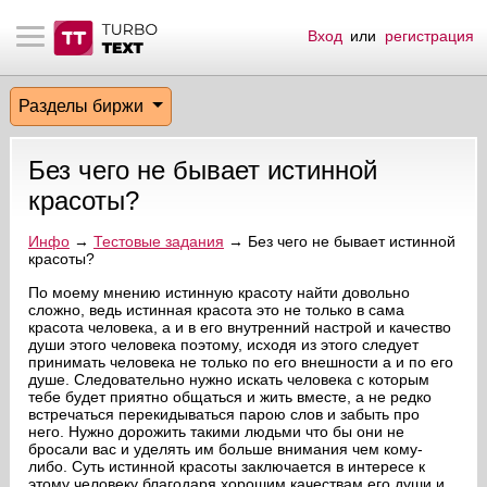
Вход
или
регистрация
тнёрам
Q.
ые сообщения
 заказчик
Разделы биржи
мо-материалы
тистика биржи
ск по форуму
 исполнитель
Без чего не бывает истинной
аккаунты
ые пользователи
красоты?
мой эфир
Инфо
→
Тестовые задания
→ Без чего не бывает истинной
красоты?
лама на сайте
По моему мнению истинную красоту найти довольно
сложно, ведь истинная красота это не только в сама
красота человека, а и в его внутренний настрой и качество
души этого человека поэтому, исходя из этого следует
ск пользователей
принимать человека не только по его внешности а и по его
душе. Следовательно нужно искать человека с которым
тебе будет приятно общаться и жить вместе, а не редко
встречаться перекидываться парою слов и забыть про
него. Нужно дорожить такими людьми что бы они не
бросали вас и уделять им больше внимания чем кому-
либо. Суть истинной красоты заключается в интересе к
этому человеку благодаря хорошим качествам его души и