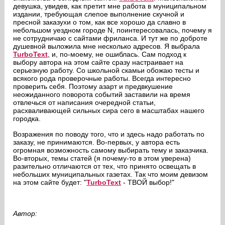
девушка, увидев, как претит мне работа в муниципальном
издании, требующая слепое выполнение скучной и
пресной заказухи о том, как все хорошо да славно в
небольшом уездном городе N, поинтересовалась, почему я
не сотрудничаю с сайтами фриланса. И тут же по доброте
душевной выложила мне несколько адресов. Я выбрала
TurboText
, и, по-моему, не ошиблась. Сам подход к
выбору автора на этом сайте сразу настраивает на
серьезную работу. Со школьной скамьи обожаю тесты и
всякого рода проверочные работы. Всегда интересно
проверить себя. Поэтому азарт и предвкушение
неожиданного поворота событий заставили на время
отвлечься от написания очередной статьи,
расхваливающей сильных сира сего в масштабах нашего
городка.
Возражения по поводу того, что и здесь надо работать по
заказу, не принимаются. Во-первых, у автора есть
огромная возможность самому выбирать тему и заказчика.
Во-вторых, темы статей (я почему-то в этом уверена)
разительно отличаются от тех, что принято освещать в
небольших муниципальных газетах. Так что моим девизом
на этом сайте будет: "
TurboText
- ТВОЙ выбор!"
Автор: