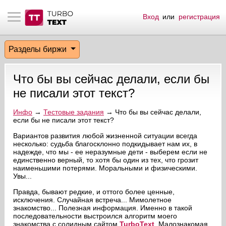
Вход
или
регистрация
тнёрам
Q.
ые сообщения
 заказчик
Разделы биржи
мо-материалы
тистика биржи
ск по форуму
 исполнитель
Что бы вы сейчас делали, если бы
аккаунты
ые пользователи
не писали этот текст?
мой эфир
Инфо
→
Тестовые задания
→ Что бы вы сейчас делали,
если бы не писали этот текст?
лама на сайте
Вариантов развития любой жизненной ситуации всегда
несколько: судьба благосклонно подкидывает нам их, в
надежде, что мы - ее неразумные дети - выберем если не
единственно верный, то хотя бы один из тех, что грозит
ск пользователей
наименьшими потерями. Моральными и физическими.
Увы...
Правда, бывают редкие, и оттого более ценные,
исключения. Случайная встреча... Мимолетное
знакомство... Полезная информация. Именно в такой
последовательности выстроился алгоритм моего
знакомства с солидным сайтом
TurboText
. Малознакомая