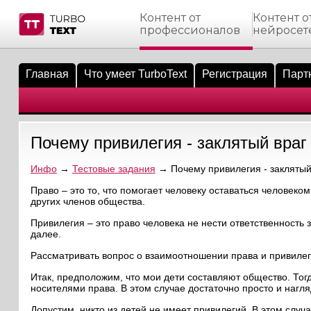
Контент от
Контент о
профессионалов
нейросет
тнёрам
Q.
ые сообщения
 заказчик
Главная
Что умеет TurboText
Регистрация
Парт
мо-материалы
тистика биржи
ск по форуму
 исполнитель
аккаунты
ые пользователи
Почему привилегия - заклятый враг
мой эфир
Инфо
→
Тестовые задания
→ Почему привилегия - заклятый
лама на сайте
Право – это то, что помогает человеку оставаться человеко
других членов общества.
ск пользователей
Привилегия – это право человека не нести ответственность з
далее.
Рассматривать вопрос о взаимоотношении права и привилег
Итак, предположим, что мои дети составляют общество. Тогд
носителями права. В этом случае достаточно просто и нагл
Допустим, никто из детей не имеет привилегий. В этом слу