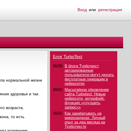
Вход
или
регистрация
Блог TurboText
06/08
В блоге Турботекст
авторизованные
пользователи могут делать
бесплатные генерации в
шала нормальной жизни
нейросетях
09/02
Масштабное обновление
яния здоровья и так
сайта Turbotext: Новые
нейросети, интерфейс,
функция «улучшить
запрос»»
го возраста.
16/01
Как зарабатывать на
она, то есть
микрозадачах: Личный
опыт за два месяца на
Турботексте
вают искреннее