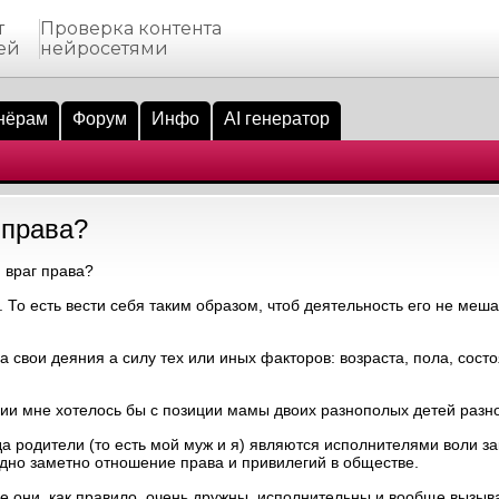
т
Проверка контента
ей
нейросетями
нёрам
Форум
Инфо
AI генератор
 права?
 враг права?
м. То есть вести себя таким образом, чтоб деятельность его не ме
а свои деяния а силу тех или иных факторов: возраста, пола, состо
ии мне хотелось бы с позиции мамы двоих разнополых детей разно
а родители (то есть мой муж и я) являются исполнителями воли зак
ядно заметно отношение права и привилегий в обществе.
чае они, как правило, очень дружны, исполнительны и вообще вызы