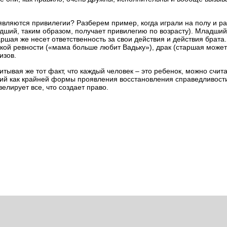
оявляются привилегии? Разберем пример, когда играли на полу и р
адший, таким образом, получает привилегию по возрасту). Младший
ршая же несет ответственность за свои действия и действия брата.
кой ревности («мама больше любит Вадьку»), драк (старшая может
изов.
итывая же тот факт, что каждый человек – это ребенок, можно счита
ций как крайней формы проявления восстановления справедливост
елирует все, что создает право.