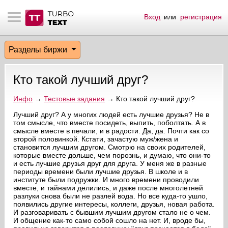
Вход
или
регистрация
тнёрам
Q.
ые сообщения
 заказчик
Разделы биржи
мо-материалы
тистика биржи
ск по форуму
 исполнитель
Кто такой лучший друг?
аккаунты
ые пользователи
Инфо
→
Тестовые задания
→ Кто такой лучший друг?
мой эфир
Лучший друг? А у многих людей есть лучшие друзья? Не в
том смысле, что вместе посидеть, выпить, поболтать. А в
смысле вместе в печали, и в радости. Да, да. Почти как со
лама на сайте
второй половинкой. Кстати, зачастую муж/жена и
становится лучшим другом. Смотрю на своих родителей,
которые вместе дольше, чем порознь, и думаю, что они-то
ск пользователей
и есть лучшие друзья друг для друга. У меня же в разные
периоды времени были лучшие друзья. В школе и в
институте были подружки. И много времени проводили
вместе, и тайнами делились, и даже после многолетней
разлуки снова были не разлей вода. Но все куда-то ушло,
появились другие интересы, коллеги, друзья, новая работа.
И разговаривать с бывшим лучшим другом стало не о чем.
И общение как-то само собой сошло на нет. И, вроде бы,