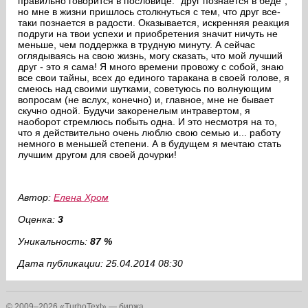
правильно говорится в пословице: "друг познается в беде",
но мне в жизни пришлось столкнуться с тем, что друг все-
таки познается в радости. Оказывается, искренняя реакция
подруги на твои успехи и приобретения значит ничуть не
меньше, чем поддержка в трудную минуту. А сейчас
оглядываясь на свою жизнь, могу сказать, что мой лучший
друг - это я сама! Я много времени провожу с собой, знаю
все свои тайны, всех до единого таракана в своей голове, я
смеюсь над своими шутками, советуюсь по волнующим
вопросам (не вслух, конечно) и, главное, мне не бывает
скучно одной. Будучи закоренелым интравертом, я
наоборот стремлюсь побыть одна. И это несмотря на то,
что я действительно очень люблю свою семью и... работу
немного в меньшей степени. А в будущем я мечтаю стать
лучшим другом для своей дочурки!
Автор:
Елена Хром
Оценка:
3
Уникальность:
87 %
Дата публикации: 25.04.2014 08:30
© 2009–2026 «TurboText» — биржа