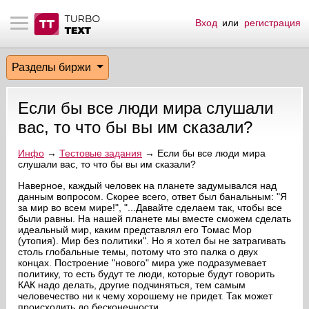
Вход
или
регистрация
тнёрам
Q.
ые сообщения
 заказчик
Разделы биржи
мо-материалы
тистика биржи
ск по форуму
 исполнитель
Если бы все люди мира слушали
аккаунты
ые пользователи
вас, то что бы вы им сказали?
мой эфир
Инфо
→
Тестовые задания
→ Если бы все люди мира
слушали вас, то что бы вы им сказали?
лама на сайте
Наверное, каждый человек на планете задумывался над
данным вопросом. Скорее всего, ответ был банальным: "Я
за мир во всем мире!", "...Давайте сделаем так, чтобы все
были равны. На нашей планете мы вместе сможем сделать
ск пользователей
идеальный мир, каким представлял его Томас Мор
(утопия). Мир без политики". Но я хотел бы не затрагивать
столь глобальные темы, потому что это палка о двух
концах. Построение "нового" мира уже подразумевает
политику, то есть будут те люди, которые будут говорить
КАК надо делать, другие подчиняться, тем самым
человечество ни к чему хорошему не придет. Так может
происходить до бесконечности.