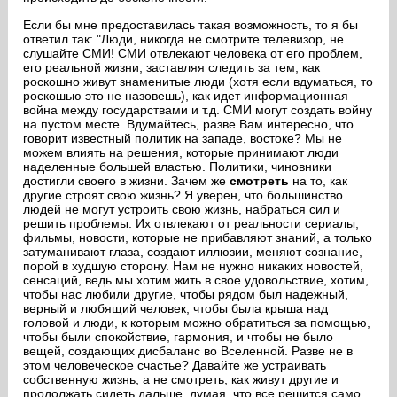
Если бы мне предоставилась такая возможность, то я бы
ответил так: "Люди, никогда не смотрите телевизор, не
слушайте СМИ! СМИ отвлекают человека от его проблем,
его реальной жизни, заставляя следить за тем, как
роскошно живут знаменитые люди (хотя если вдуматься, то
роскошью это не назовешь), как идет информационная
война между государствами и т.д. СМИ могут создать войну
на пустом месте. Вдумайтесь, разве Вам интересно, что
говорит известный политик на западе, востоке? Мы не
можем влиять на решения, которые принимают люди
наделенные большей властью. Политики, чиновники
достигли своего в жизни. Зачем же
смотреть
на то, как
другие строят свою жизнь? Я уверен, что большинство
людей не могут устроить свою жизнь, набраться сил и
решить проблемы. Их отвлекают от реальности сериалы,
фильмы, новости, которые не прибавляют знаний, а только
затуманивают глаза, создают иллюзии, меняют сознание,
порой в худшую сторону. Нам не нужно никаких новостей,
сенсаций, ведь мы хотим жить в свое удовольствие, хотим,
чтобы нас любили другие, чтобы рядом был надежный,
верный и любящий человек, чтобы была крыша над
головой и люди, к которым можно обратиться за помощью,
чтобы были спокойствие, гармония, и чтобы не было
вещей, создающих дисбаланс во Вселенной. Разве не в
этом человеческое счастье? Давайте же устраивать
собственную жизнь, а не смотреть, как живут другие и
продолжать сидеть дальше, думая, что все решится само.