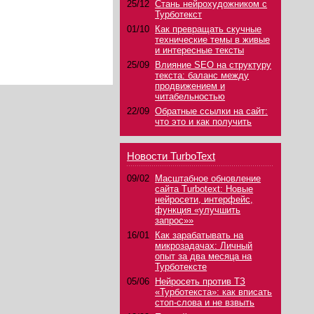
25/12
Стань нейрохудожником с
Турботекст
01/10
Как превращать скучные
технические темы в живые
и интересные тексты
25/09
Влияние SEO на структуру
текста: баланс между
продвижением и
читабельностью
22/09
Обратные ссылки на сайт:
что это и как получить
Новости TurboText
09/02
Масштабное обновление
сайта Turbotext: Новые
нейросети, интерфейс,
функция «улучшить
запрос»»
16/01
Как зарабатывать на
микрозадачах: Личный
опыт за два месяца на
Турботексте
05/06
Нейросеть против ТЗ
«Турботекста»: как вписать
стоп-слова и не взвыть