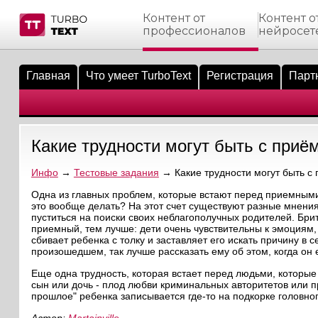
Контент от
Контент о
профессионалов
нейросет
тнёрам
Q.
ые сообщения
 заказчик
Главная
Что умеет TurboText
Регистрация
Парт
мо-материалы
тистика биржи
ск по форуму
 исполнитель
аккаунты
ые пользователи
Какие трудности могут быть с при
мой эфир
Инфо
→
Тестовые задания
→ Какие трудности могут быть с
лама на сайте
Одна из главных проблем, которые встают перед приемными р
это вообще делать? На этот счет существуют разные мнения.
пуститься на поиски своих неблагополучных родителей. Брит
ск пользователей
приемный, тем лучше: дети очень чувствительны к эмоциям, 
сбивает ребенка с толку и заставляет его искать причину в 
произошедшем, так лучше рассказать ему об этом, когда он
Еще одна трудность, которая встает перед людьми, которые т
сын или дочь - плод любви криминальных авторитетов или п
прошлое" ребенка записывается где-то на подкорке головног