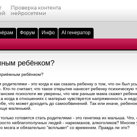
т
Проверка контента
ей
нейросетями
нёрам
Форум
Инфо
AI генератор
ёмным ребёнком?
 приёмным ребёнком?
одителями - это когда и как сказать ребенку о том, что он был ус
 Кто-то считает, что такое открытие нанесет ребенку психическую 
анские психологи же уверены, что чем раньше мама скажет ребенку
а когда в отношениях с матерью чувствуется напряженность и недо
себе, что может доходить до самообвинений. Так или иначе, ребено
 еще маленький.
олько готовятся стать родителями - это генетика их малыша. Что, 
росто неблагополучных людей - наркоманов, алкоголиков? Многие 
о мозга и обязательно "всплывет" со временем. Правда ли это?