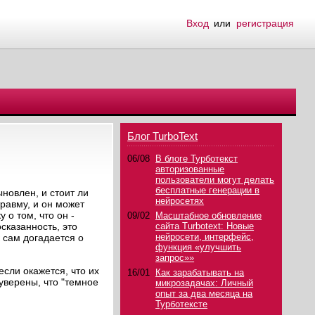
Вход
или
регистрация
Блог TurboText
06/08
В блоге Турботекст
авторизованные
пользователи могут делать
бесплатные генерации в
ыновлен, и стоит ли
нейросетях
травму, и он может
 о том, что он -
09/02
Масштабное обновление
сказанность, это
сайта Turbotext: Новые
нейросети, интерфейс,
к сам догадается о
функция «улучшить
запрос»»
если окажется, что их
16/01
Как зарабатывать на
уверены, что "темное
микрозадачах: Личный
опыт за два месяца на
Турботексте