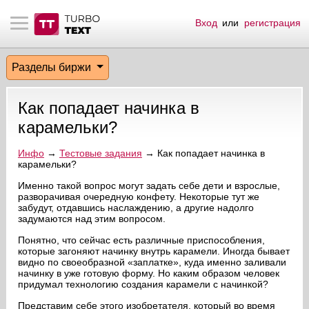
Вход
или
регистрация
тнёрам
Q.
ые сообщения
 заказчик
Разделы биржи
мо-материалы
тистика биржи
ск по форуму
 исполнитель
Как попадает начинка в
аккаунты
ые пользователи
карамельки?
мой эфир
Инфо
→
Тестовые задания
→ Как попадает начинка в
карамельки?
лама на сайте
Именно такой вопрос могут задать себе дети и взрослые,
разворачивая очередную конфету. Некоторые тут же
забудут, отдавшись наслаждению, а другие надолго
задумаются над этим вопросом.
ск пользователей
Понятно, что сейчас есть различные приспособления,
которые загоняют начинку внутрь карамели. Иногда бывает
видно по своеобразной «заплатке», куда именно заливали
начинку в уже готовую форму. Но каким образом человек
придумал технологию создания карамели с начинкой?
Представим себе этого изобретателя, который во время