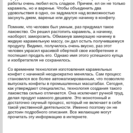
работы очень любил есть сладкое. Причем, ел он не только
карамель, но и варенье. Чтобы объединить два
удовольствия в одно, он задумался над возможностью
засунуть джем, варенье или другую начинку в конфету.
Помним, что человек был умным, раз придумал такое
лакомство. Он решил растопить карамель, а начинку,
наоборот, заморозить. Обмакнув замерзшую начинку в
жидкую карамельную массу, он дал остыть получившемуся
продукту. Видимо, получилось очень вкусно, раз этот
человек украсил красивой оберткой свое изобретение и
поспешил продать его. Однако имя этого успешного купца
и изобретателя не сохранилось.
Со временем технология изготовления карамельных
конфет с начинкой неоднократно менялась. Сам процесс
становился все более автоматизированным, что позволяло
выпускать конфеты в промышленных масштабах. Сегодня,
как утверждают специалисты, технология создания такого
лакомства сильно отличается. Она исключает ручной труд,
делая продукт намного дешевле. Это монотонный и
достаточно скучный процесс, который не включает в себя
такой умственной деятельности. Именно поэтому он не
достоин подробного описания. Все желающие могут
прочитать эту информацию в интернете.