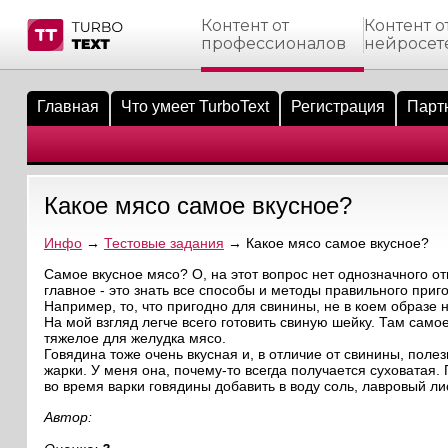
Контент от
Контент о
профессионалов
нейросет
тнёрам
Q.
ые сообщения
 заказчик
Главная
Что умеет TurboText
Регистрация
Парт
мо-материалы
тистика биржи
ск по форуму
 исполнитель
аккаунты
ые пользователи
Какое мясо самое вкусное?
мой эфир
Инфо
→
Тестовые задания
→ Какое мясо самое вкусное?
лама на сайте
Самое вкусное мясо? О, на этот вопрос нет однозначного о
главное - это знать все способы и методы правильного приг
Например, то, что пригодно для свинины, не в коем образе 
ск пользователей
На мой взгляд легче всего готовить свиную шейку. Там само
тяжелое для желудка мясо.
Говядина тоже очень вкусная и, в отличие от свинины, поле
жарки. У меня она, почему-то всегда получается суховатая.
во время варки говядины добавить в воду соль, лавровый лис
Автор: