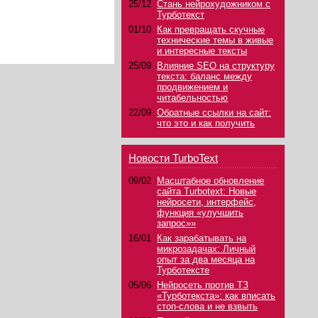
25/12
Стань нейрохудожником с
Турботекст
01/10
Как превращать скучные
технические темы в живые
и интересные тексты
25/09
Влияние SEO на структуру
текста: баланс между
продвижением и
читабельностью
22/09
Обратные ссылки на сайт:
что это и как получить
Новости TurboText
09/02
Масштабное обновление
сайта Turbotext: Новые
нейросети, интерфейс,
функция «улучшить
запрос»»
16/01
Как зарабатывать на
микрозадачах: Личный
опыт за два месяца на
Турботексте
05/06
Нейросеть против ТЗ
«Турботекста»: как вписать
стоп-слова и не взвыть