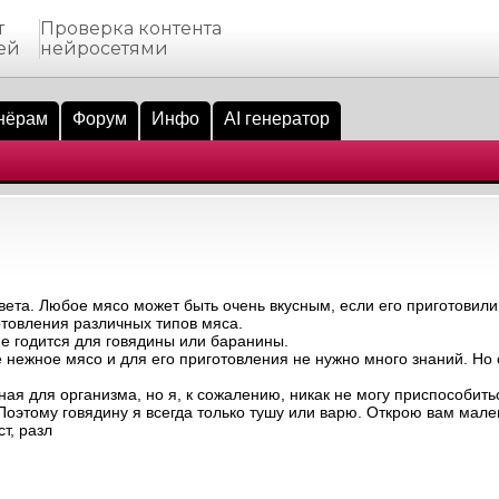
т
Проверка контента
ей
нейросетями
нёрам
Форум
Инфо
AI генератор
твета. Любое мясо может быть очень вкусным, если его приготовил
отовления различных типов мяса.
не годится для говядины или баранины.
е нежное мясо и для его приготовления не нужно много знаний. Но 
зная для организма, но я, к сожалению, никак не могу приспособить
 Поэтому говядину я всегда только тушу или варю. Открою вам мале
т, разл