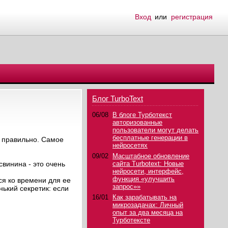
Вход
или
регистрация
Блог TurboText
06/08
В блоге Турботекст
авторизованные
пользователи могут делать
бесплатные генерации в
и правильно. Самое
нейросетях
09/02
Масштабное обновление
свинина - это очень
сайта Turbotext: Новые
нейросети, интерфейс,
функция «улучшить
ся ко времени для ее
запрос»»
нький секретик: если
16/01
Как зарабатывать на
микрозадачах: Личный
опыт за два месяца на
Турботексте