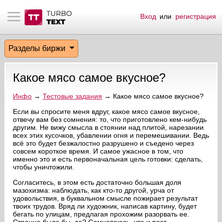
Вход
или
регистрация
тнёрам
Q.
ые сообщения
 заказчик
Разделы биржи
мо-материалы
тистика биржи
ск по форуму
 исполнитель
Какое мясо самое вкусное?
аккаунты
ые пользователи
Инфо
→
Тестовые задания
→ Какое мясо самое вкусное?
мой эфир
Если вы спросите меня вдруг, какое мясо самое вкусное,
отвечу вам без сомнения: то, что приготовлено кем-нибудь
другим. Не вижу смысла в стоянии над плитой, нарезании
лама на сайте
всех этих кусочков, убавлении огня и перемешивании. Ведь
всё это будет безжалостно разрушено и съедено через
совсем короткое время. И самое ужасное в том, что
ск пользователей
именно это и есть первоначальная цель готовки: сделать,
чтобы уничтожили.
Согласитесь, в этом есть достаточно большая доля
мазохизма: наблюдать, как кто-то другой, урча от
удовольствия, в буквальном смысле пожирает результат
твоих трудов. Вряд ли художник, написав картину, будет
бегать по улицам, предлагая прохожим разорвать ее.