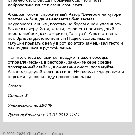
Странно было бы, да? Сомневаюсь, что и поэт
добровольно кинет в огонь свои стихи.
А как же Гоголь, спросите вы? Автор "Вечером на хуторе"
поэтом не был, да и человеком был весьма
неуравновешенным, поэтому не будем о нём упоминать
ближе к вечеру. Хотя, кстати, герои его произведений
поесть любили, как говорится, "от пуза". А вот готовить -
нет. Вряд ли достопочтенный Пацюк, заставлявший
галушки прыгать к нему в рот, до этого замешивал тесто и
пек их два часа в русской печке.
Так что, снова вспоминая предмет нашей беседы,
отправляйтесь-ка в ресторан, закажите себе средне
прожаренный стейк и, в ожидании оного, посмакуйте
бокальчик-другой красного вина. Не рискуйте здоровьем и
нервами - доверьте еду профессионалам.
Автор:
Оценка:
3
Уникальность:
100 %
Дата публикации: 13.01.2012 11:21
© 2009–2026 «TurboText» — биржа