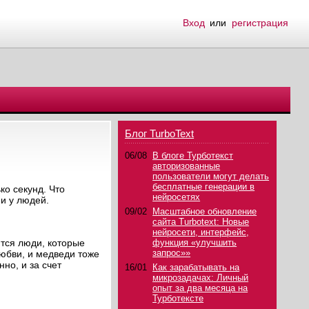
Вход
или
регистрация
Блог TurboText
06/08
В блоге Турботекст
авторизованные
пользователи могут делать
бесплатные генерации в
ко секунд. Что
нейросетях
 и у людей.
09/02
Масштабное обновление
сайта Turbotext: Новые
нейросети, интерфейс,
ятся люди, которые
функция «улучшить
запрос»»
любви, и медведи тоже
но, и за счет
16/01
Как зарабатывать на
микрозадачах: Личный
опыт за два месяца на
Турботексте