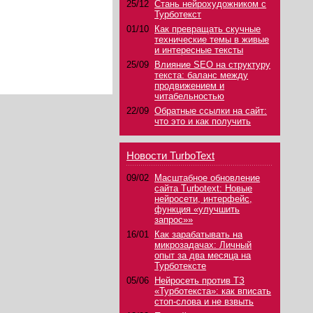
25/12
Стань нейрохудожником с
Турботекст
01/10
Как превращать скучные
технические темы в живые
и интересные тексты
25/09
Влияние SEO на структуру
текста: баланс между
продвижением и
читабельностью
22/09
Обратные ссылки на сайт:
что это и как получить
Новости TurboText
09/02
Масштабное обновление
сайта Turbotext: Новые
нейросети, интерфейс,
функция «улучшить
запрос»»
16/01
Как зарабатывать на
микрозадачах: Личный
опыт за два месяца на
Турботексте
05/06
Нейросеть против ТЗ
«Турботекста»: как вписать
стоп-слова и не взвыть