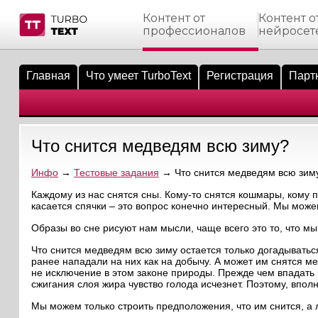
Контент от
Контент о
профессионалов
нейросет
тнёрам
Q.
ые сообщения
 заказчик
Главная
Что умеет TurboText
Регистрация
Парт
мо-материалы
тистика биржи
ск по форуму
 исполнитель
аккаунты
ые пользователи
Что снится медведям всю зиму?
мой эфир
Инфо
→
Тестовые задания
→ Что снится медведям всю зим
лама на сайте
Каждому из нас снятся сны. Кому-то снятся кошмары, кому п
касается спячки – это вопрос конечно интересный. Мы можем
ск пользователей
Образы во сне рисуют нам мысли, чаще всего это то, что мы
Что снится медведям всю зиму остается только догадываться
ранее нападали на них как на добычу. А может им снятся ме
не исключение в этом законе природы. Прежде чем впадать в
сжигания слоя жира чувство голода исчезнет. Поэтому, впол
Мы можем только строить предположения, что им снится, а л