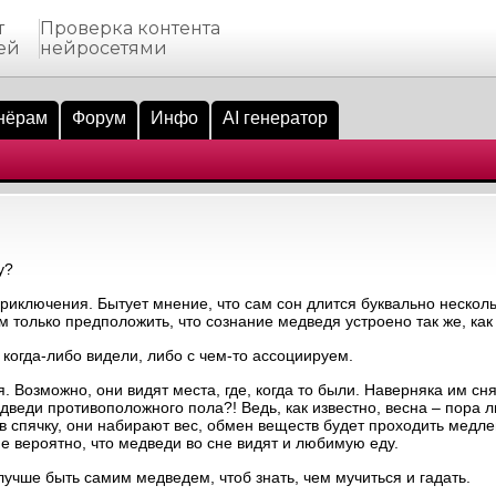
т
Проверка контента
ей
нейросетями
нёрам
Форум
Инфо
AI генератор
у?
риключения. Бытует мнение, что сам сон длится буквально несколь
 только предположить, что сознание медведя устроено так же, как
 когда-либо видели, либо с чем-то ассоциируем.
. Возможно, они видят места, где, когда то были. Наверняка им сн
дведи противоположного пола?! Ведь, как известно, весна – пора 
 спячку, они набирают вес, обмен веществ будет проходить медлен
не вероятно, что медведи во сне видят и любимую еду.
учше быть самим медведем, чтоб знать, чем мучиться и гадать.