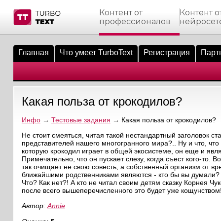
Контент от
Контент о
профессионалов
нейросет
тнёрам
Q.
ые сообщения
 заказчик
Главная
Что умеет TurboText
Регистрация
Парт
мо-материалы
тистика биржи
ск по форуму
 исполнитель
аккаунты
ые пользователи
Какая польза от крокодилов?
мой эфир
Инфо
→
Тестовые задания
→ Какая польза от крокодилов?
лама на сайте
Не стоит смеяться, читая такой нестандартный заголовок ста
представителей нашего многогранного мира?.. Ну и что, что 
которую крокодил играет в общей экосистеме, он еще и явл
ск пользователей
Примечательно, что он пускает слезу, когда съест кого-то. 
так очищает не свою совесть, а собственный организм от в
ближайшими родственниками являются - кто бы вы думали? 
Что? Как нет?! А кто не читал своим детям сказку Корнея Чук
после всего вышеперечисленного это будет уже кощунством
Автор:
Annie