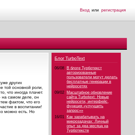
Вход
или
регистрация
Блог TurboText
06/08
В блоге Турботекст
авторизованные
пользователи могут делать
бесплатные генерации в
хуже других
нейросетях
ме той основной роли,
о, что иногда плачет.
09/02
Масштабное обновление
- на самом деле, он
сайта Turbotext: Новые
нейросети, интерфейс,
тем фактом, что его
функция «улучшить
частие в воспитании!
запрос»»
со можно есть. Но
16/01
Как зарабатывать на
микрозадачах: Личный
опыт за два месяца на
Турботексте