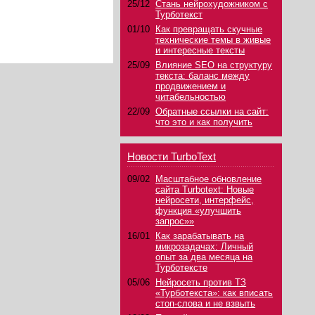
25/12
Стань нейрохудожником с
Турботекст
01/10
Как превращать скучные
технические темы в живые
и интересные тексты
25/09
Влияние SEO на структуру
текста: баланс между
продвижением и
читабельностью
22/09
Обратные ссылки на сайт:
что это и как получить
Новости TurboText
09/02
Масштабное обновление
сайта Turbotext: Новые
нейросети, интерфейс,
функция «улучшить
запрос»»
16/01
Как зарабатывать на
микрозадачах: Личный
опыт за два месяца на
Турботексте
05/06
Нейросеть против ТЗ
«Турботекста»: как вписать
стоп-слова и не взвыть