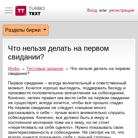
Вход
или
регистрация
тнёрам
Q.
ые сообщения
 заказчик
Разделы биржи
мо-материалы
тистика биржи
ск по форуму
 исполнитель
Что нельзя делать на первом
аккаунты
ые пользователи
свидании?
мой эфир
Инфо
→
Тестовые задания
→ Что нельзя делать на первом
свидании?
лама на сайте
Первое свидание – всегда волнительный и ответственный
момент. Хочется хорошо выглядеть, поддержать беседу и
произвести положительное впечатление на собеседника.
Конечно, четких правил как вести себя на первом свидании
ск пользователей
не существует, всегда хочется, чтобы все прошло гладко.
На первом свидании не следует слишком много
рассказывать о себе – лучше всего внимательно слушать
собеседника. Конечно, все должно быть в меру и
постоянное молчание тоже ни к чему, но не стоит
«перетягивать на себя одеяло». Нужно показывать свою
заинтересованность в собеседнике. Не смотря на то, что
всегда хочется показывать себя с лучшей стороны,