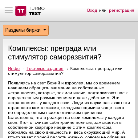
Вход
или
регистрация
тнёрам
Q.
ые сообщения
 заказчик
Разделы биржи
мо-материалы
тистика биржи
ск по форуму
 исполнитель
Комплексы: преграда или
аккаунты
ые пользователи
стимулятор саморазвития?
мой эфир
Инфо
→
Тестовые задания
→ Комплексы: преграда или
стимулятор саморазвития?
лама на сайте
Появляясь на свет Божий и взрослея, мы со временем
начинаем обращать внимание на собственные
«странности», которые, так или иначе, подталкивают нас к
определенным размышлениям и даже действиям. Эти
ск пользователей
«странности» - у каждого свои. Люди из науки называют эти
странности комплексами, складывающимися чаще всего
по определенным психологическим причинам.
Естественно, что и реакция на свои комплексы у каждого
своя. Кто-то, считая себя крайне полным, замыкается в
собственной квартире наедине с этим комплексом,
обижаясь на свою внешность и весь окружающий мир. А
кто-то живет полной радости жизнью, совсем не обращая