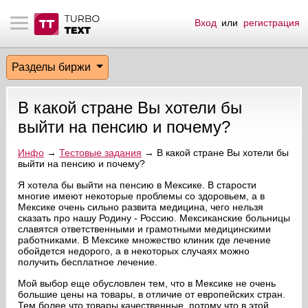
Вход
или
регистрация
тнёрам
Q.
ые сообщения
 заказчик
Разделы биржи
мо-материалы
тистика биржи
ск по форуму
 исполнитель
В какой стране Вы хотели бы
аккаунты
ые пользователи
выйти на пенсию и почему?
мой эфир
Инфо
→
Тестовые задания
→ В какой стране Вы хотели бы
выйти на пенсию и почему?
лама на сайте
Я хотела бы выйти на пенсию в Мексике. В старости
многие имеют некоторые проблемы со здоровьем, а в
Мексике очень сильно развита медицина, чего нельзя
сказать про нашу Родину - Россию. Мексиканские больницы
ск пользователей
славятся ответственными и грамотными медицинскими
работниками. В Мексике множество клиник где лечение
обойдется недорого, а в некоторых случаях можно
получить бесплатное лечение.
Мой выбор еще обусловлен тем, что в Мексике не очень
большие цены на товары, в отличие от европейских стран.
Тем более что товары качественные, потому что в этой