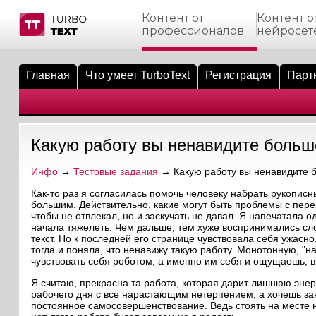
Контент от
Контент о
профессионалов
нейросет
тнёрам
Q.
ые сообщения
 заказчик
Главная
Что умеет TurboText
Регистрация
Парт
мо-материалы
тистика биржи
ск по форуму
 исполнитель
аккаунты
ые пользователи
Какую работу вы ненавидите больш
мой эфир
Инфо
→
Тестовые задания
→ Какую работу вы ненавидите б
лама на сайте
Как-то раз я согласилась помочь человеку набрать рукописн
большим. Действительно, какие могут быть проблемы с пер
чтобы не отвлекал, но и заскучать не давал. Я напечатала о
ск пользователей
начала тяжелеть. Чем дальше, тем хуже воспринимались сло
текст. Но к последней его странице чувствовала себя ужасно
тогда и поняла, что ненавижу такую работу. Монотонную, "
чувствовать себя роботом, а именно им себя и ощущаешь, в
Я считаю, прекрасна та работа, которая дарит лишнюю энер
рабочего дня с все нарастающим нетерпением, а хочешь за
постоянное самосовершенствование. Ведь стоять на месте 