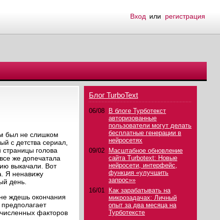
Вход
или
регистрация
Блог TurboText
06/08
В блоге Турботекст
авторизованные
пользователи могут делать
бесплатные генерации в
ем был не слишком
нейросетях
й с детства сериал,
ей страницы голова
09/02
Масштабное обновление
 все же допечатала
сайта Turbotext: Новые
нейросети, интерфейс,
гию выкачали. Вот
функция «улучшить
а. Я ненавижу
запрос»»
ый день.
16/01
Как зарабатывать на
 не ждешь окончания
микрозадачах: Личный
 предполагает
опыт за два месяца на
речисленных факторов
Турботексте