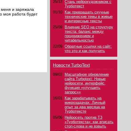
25/12
Стань нейрохудожником с
Турботекст
а меня и заряжала
01/10
Как превращать скучные
о моя работа будет
технические темы в живые
и интересные тексты
25/09
Влияние SEO на структуру
текста: баланс между
продвижением и
читабельностью
22/09
Обратные ссылки на сайт:
что это и как получить
Новости TurboText
09/02
Масштабное обновление
сайта Turbotext: Новые
нейросети, интерфейс,
функция «улучшить
запрос»»
16/01
Как зарабатывать на
микрозадачах: Личный
опыт за два месяца на
Турботексте
05/06
Нейросеть против ТЗ
«Турботекста»: как вписать
стоп-слова и не взвыть