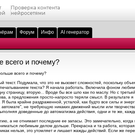
т
Проверка контента
ей
нейросетями
нёрам
Форум
Инфо
AI генератор
е всего и почему?
ольше всего и почему?
ый текст. Подумала, что это не вызовет сложностей, поскольку объ
епечатыванием текста? Я начала работать. Включила фоном любимы
дну страницу, вторую... Вроде бы все шло как по маслу. Но с треть
ва, а предложения просто-напросто теряли смысл. В результате я
. Я была крайне раздраженной, усталой, как будто все силы и энер
на автомате", не требующую никаких движений мысли или творчеств
ыполняя доведенные до автоматизма действия, одни и те же, кажд
гию, а не отнимает последние ее запасы. Это замечательно, когда
ниматься любимым делом дольше. Прекрасна и та работа, которая
никак нельзя, это утомляет и лишает жажды действий. Если же пе