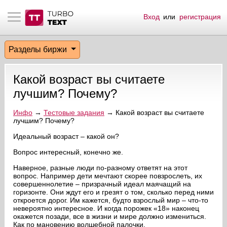
Вход
или
регистрация
тнёрам
Q.
ые сообщения
 заказчик
Разделы биржи
мо-материалы
тистика биржи
ск по форуму
 исполнитель
Какой возраст вы считаете
аккаунты
ые пользователи
лучшим? Почему?
мой эфир
Инфо
→
Тестовые задания
→ Какой возраст вы считаете
лучшим? Почему?
лама на сайте
Идеальный возраст – какой он?
Вопрос интересный, конечно же.
ск пользователей
Наверное, разные люди по-разному ответят на этот
вопрос. Например дети мечтают скорее повзрослеть, их
совершеннолетие – призрачный идеал маячащий на
горизонте. Они ждут его и грезят о том, сколько перед ними
откроется дорог. Им кажется, будто взрослый мир – что-то
невероятно интересное. И когда порожек «18» наконец
окажется позади, все в жизни и мире должно измениться.
Как по мановению волшебной палочки.