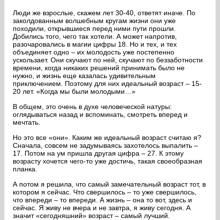
Люди же взрослые, скажем лет 30-40, ответят иначе. По
заколдованным волшебным кругам жизни они уже
походили, открывшиеся перед ними пути прошли.
Добились того, чего так хотели. А может напротив,
разочаровались в магии цифры 18. Но и тех, и тех
объединяет одно – их молодость уже постепенно
ускользает. Они скучают по ней, скучают по беззаботности
времени, когда никаких решений принимать было не
нужно, и жизнь еще казалась удивительным
приключением. Поэтому для них идеальный возраст – 15-
20 лет. «Когда мы были молодыми…»
В общем, это очень в духе человеческой натуры:
оглядываться назад и вспоминать, смотреть вперед и
мечтать.
Но это все «они». Каким же идеальный возраст считаю я?
Сначала, совсем не задумываясь захотелось выпалить –
17. Потом на ум пришла другая цифра – 27. К этому
возрасту хочется чего-то уже достичь, такая своеобразная
планка.
А потом я решила, что самый замечательный возраст тот, в
котором я сейчас. Что свершилось – то уже свершилось,
что впереди – то впереди. А жизнь – она то вот, здесь и
сейчас. Я живу не вчера и не завтра, я живу сегодня. А
значит «сегодняшний» возраст – самый лучший.