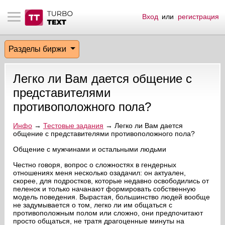
Вход
или
регистрация
тнёрам
Q.
ые сообщения
 заказчик
Разделы биржи
мо-материалы
тистика биржи
ск по форуму
 исполнитель
Легко ли Вам дается общение с
аккаунты
ые пользователи
представителями
противоположного пола?
мой эфир
Инфо
→
Тестовые задания
→ Легко ли Вам дается
общение с представителями противоположного пола?
лама на сайте
Общение с мужчинами и остальными людьми
ск пользователей
Честно говоря, вопрос о сложностях в гендерных
отношениях меня несколько озадачил: он актуален,
скорее, для подростков, которые недавно освободились от
пеленок и только начанают формировать собственную
модель поведения. Вырастая, большинство людей вообще
не задумывается о том, легко ли им общаться с
противоположным полом или сложно, они предпочитают
просто общаться, не тратя драгоценные минуты на