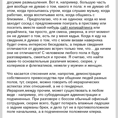
досужие размышления. Вот я, например, большую часть
дня вообще не думаю о том, какого я пола: я не думаю об
этом, когда просыпаюсь утром, когда слушаю музыку, когда
работаю, когда воспитываю кота, когда общаюсь с
близкими... Предполагаю, что я не одинока: когда ко мне
заходит сосед с предложением поиграть в приставку или
посетить вместе какой-нибудь
сайт копирайтинга
или
рерайтинга, так просто, для смеха, уверена, в этот момент
он не думает о том, есть ли у меня кадык. Когда я иду на
свидание,я думаю о том, что с моим визави наверняка
будет очень интересно беседовать; а первые свидания
отличаются от дружеских встреч только тем, что... да ничем
они не отличаются! С человеком любого пола я буду
разговаривать, смеяться и прочее. Я считаю, что найти
какие-то основательные различия можно, скорее, у
холериков и флегматиков, нежели у мужчин и женщин.
Что касается стеснения или, напротив, демонстрации
собственного превосходства при общении людей разных
полов, тут, скорее, можно говорить об иерархических
аспектах этих отношений, а не о гендерных.
Иерархия,между прочим, может существовать в любом
виде - например, это субординация администрации и
подчиненных. При разговоре с боссом обычный офисный
сотрудник, скорее всего, будет потирать влажные ладошки
о задние карманы брюк, и дело тут не в противоположном
поле начальника, а в подчиненном положении клерка.