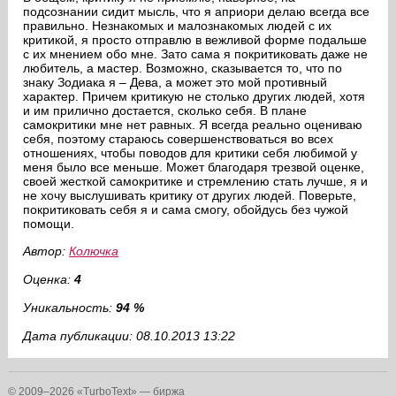
подсознании сидит мысль, что я априори делаю всегда все
правильно. Незнакомых и малознакомых людей с их
критикой, я просто отправлю в вежливой форме подальше
с их мнением обо мне. Зато сама я покритиковать даже не
любитель, а мастер. Возможно, сказывается то, что по
знаку Зодиака я – Дева, а может это мой противный
характер. Причем критикую не столько других людей, хотя
и им прилично достается, сколько себя. В плане
самокритики мне нет равных. Я всегда реально оцениваю
себя, поэтому стараюсь совершенствоваться во всех
отношениях, чтобы поводов для критики себя любимой у
меня было все меньше. Может благодаря трезвой оценке,
своей жесткой самокритике и стремлению стать лучше, я и
не хочу выслушивать критику от других людей. Поверьте,
покритиковать себя я и сама смогу, обойдусь без чужой
помощи.
Автор:
Колючка
Оценка:
4
Уникальность:
94 %
Дата публикации: 08.10.2013 13:22
© 2009–2026 «TurboText» — биржа