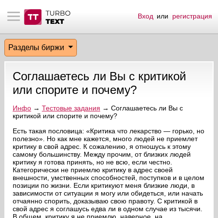
Вход
или
регистрация
тнёрам
Q.
ые сообщения
 заказчик
Разделы биржи
мо-материалы
тистика биржи
ск по форуму
 исполнитель
Соглашаетесь ли Вы с критикой
аккаунты
ые пользователи
или спорите и почему?
мой эфир
Инфо
→
Тестовые задания
→ Соглашаетесь ли Вы с
критикой или спорите и почему?
лама на сайте
Есть такая пословица: «Критика что лекарство — горько, но
полезно». Но как мне кажется, много людей не приемлет
критику в свой адрес. К сожалению, я отношусь к этому
самому большинству. Между прочим, от близких людей
ск пользователей
критику я готова принять, но не всю, если честно.
Категорически не приемлю критику в адрес своей
внешности, умственных способностей, поступков и в целом
позиции по жизни. Если критикуют меня близкие люди, в
зависимости от ситуации я могу или обидеться, или начать
отчаянно спорить, доказываю свою правоту. С критикой в
свой адрес я соглашусь едва ли в одном случае из тысячи.
В общем, критику я не приемлю, наверное, на