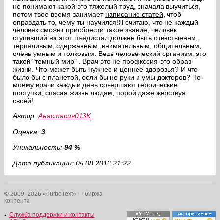
не понимают какой это тяжелый труд, сначала выучиться,
потом твое время занимает
написание статей
, чтоб
оправдать то, чему ты научился!Я считаю, что не каждый
человек сможет приобрести такое звание, человек
ступивший на этот пъедистал должен быть отвестыеннм,
терпеливым, сдержанным, внимательным, общительным,
очень умным и толковым. Ведь человеческий организм, это
такой "темный мир" . Врач это не профкссия-это образ
жизни. Что может быть нужнее и ценнее здоровья? И что
было бы с планетой, если бы не руки и умы докторов? По-
моему врачи каждый день совершают героические
поступки, спасая жизнь людям, порой даже жерствуя
своей!
Автор:
Анастасия013K
Оценка:
3
Уникальность:
94 %
Дата публикации: 05.08.2013 21:22
© 2009–2026 «TurboText» — биржа
контента
Служба поддержки и контакты