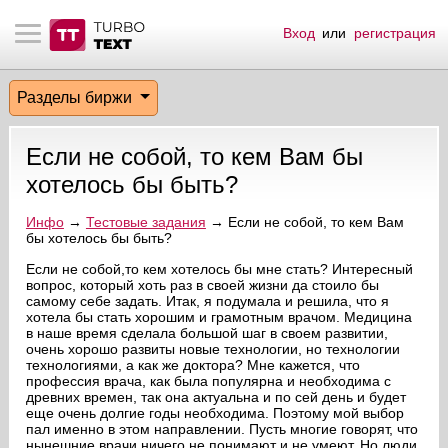
Вход
или
регистрация
тнёрам
Q.
ые сообщения
 заказчик
Разделы биржи
мо-материалы
тистика биржи
ск по форуму
 исполнитель
Если не собой, то кем Вам бы
аккаунты
ые пользователи
хотелось бы быть?
мой эфир
Инфо
→
Тестовые задания
→ Если не собой, то кем Вам
бы хотелось бы быть?
лама на сайте
Если не собой,то кем хотелось бы мне стать? Интересный
вопрос, который хоть раз в своей жизни да стоило бы
самому себе задать. Итак, я подумала и решила, что я
хотела бы стать хорошим и грамотным врачом. Медицина
ск пользователей
в наше время сделала большой шаг в своем развитии,
очень хорошо развиты новые технологии, но технологии
технологиями, а как же доктора? Мне кажется, что
профессия врача, как была популярна и необходима с
древних времен, так она актуальна и по сей день и будет
еще очень долгие годы необходима. Поэтому мой выбор
пал именно в этом направлении. Пусть многие говорят, что
нынешние врачи ничего не понимают и не умеют. Но люди