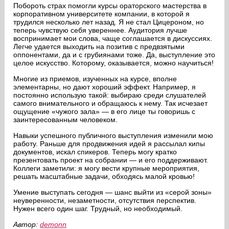
Побороть страх помогли курсы ораторского мастерства в
корпоративном университете компании, в которой я
трудился несколько лет назад. Я не стал Цицероном, но
теперь чувствую себя увереннее. Аудитория лучше
воспринимает мои слова, чаще соглашается в дискуссиях.
Легче удается выходить на позитив с предвзятыми
оппонентами, да и с грубиянами тоже. Да, выступление это
целое искусство. Которому, оказывается, можно научиться!
Многие из приемов, изученных на курсе, вполне
элементарны, но дают хороший эффект. Например, я
постоянно использую такой: выбираю среди слушателей
самого внимательного и обращаюсь к нему. Так исчезает
ощущение «чужого зала» — в его лице ты говоришь с
заинтересованным человеком.
Навыки успешного публичного выступления изменили мою
работу. Раньше для продвижения идей я рассылал кипы
документов, искал спикеров. Теперь могу кратко
презентовать проект на собрании — и его поддерживают.
Коллеги заметили: я могу вести крупные мероприятия,
решать масштабные задачи, обходясь малой кровью!
Умение выступать сегодня — шанс выйти из «серой зоны»
неуверенности, незаметности, отсутствия перспектив.
Нужен всего один шаг. Трудный, но необходимый.
Автор:
demonn