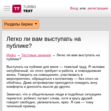
Вход
или
регистрация
тнёрам
Q.
ые сообщения
 заказчик
Разделы биржи
мо-материалы
тистика биржи
ск по форуму
 исполнитель
Легко ли вам выступать на
аккаунты
ые пользователи
публике?
мой эфир
Инфо
→
Тестовые задания
→ Легко ли вам выступать на
публике?
лама на сайте
Выступать на публике для меня — тяжелый труд. Я человек
непубличный, но этого требуют и работа, и повседневная
жизнь. Говорить на совещаниях, участвовать в
мероприятиях, обращаться к коллективу — без этого не
ск пользователей
обойтись. Даже интровертам приходится покидать зону
комфорта и доносить мысли до других.
Замечал, что и общительные люди в подобных ситуациях
теряются: робеют, путают слова, хотя в кругу друзей
говорят свободно, увлекательно, ярко. Я сам — тому
типичный пример.