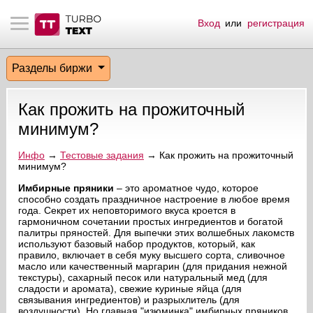
Вход
или
регистрация
тнёрам
Q.
ые сообщения
 заказчик
Разделы биржи
мо-материалы
тистика биржи
ск по форуму
 исполнитель
Как прожить на прожиточный
аккаунты
ые пользователи
минимум?
мой эфир
Инфо
→
Тестовые задания
→ Как прожить на прожиточный
минимум?
лама на сайте
Имбирные пряники
– это ароматное чудо, которое
способно создать праздничное настроение в любое время
года. Секрет их неповторимого вкуса кроется в
гармоничном сочетании простых ингредиентов и богатой
ск пользователей
палитры пряностей. Для выпечки этих волшебных лакомств
используют базовый набор продуктов, который, как
правило, включает в себя муку высшего сорта, сливочное
масло или качественный маргарин (для придания нежной
текстуры), сахарный песок или натуральный мед (для
сладости и аромата), свежие куриные яйца (для
связывания ингредиентов) и разрыхлитель (для
воздушности). Но главная "изюминка" имбирных пряников