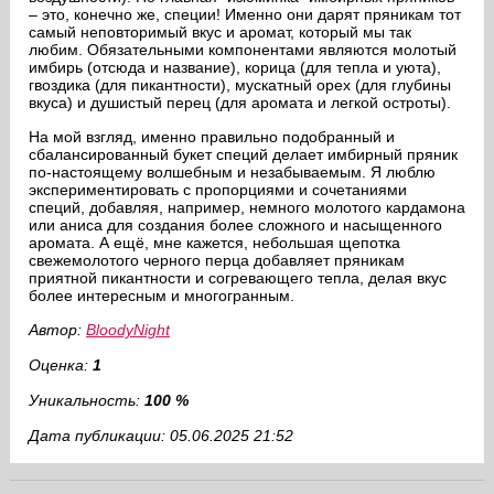
– это, конечно же, специи! Именно они дарят пряникам тот
самый неповторимый вкус и аромат, который мы так
любим. Обязательными компонентами являются молотый
имбирь (отсюда и название), корица (для тепла и уюта),
гвоздика (для пикантности), мускатный орех (для глубины
вкуса) и душистый перец (для аромата и легкой остроты).
На мой взгляд, именно правильно подобранный и
сбалансированный букет специй делает имбирный пряник
по-настоящему волшебным и незабываемым. Я люблю
экспериментировать с пропорциями и сочетаниями
специй, добавляя, например, немного молотого кардамона
или аниса для создания более сложного и насыщенного
аромата. А ещё, мне кажется, небольшая щепотка
свежемолотого черного перца добавляет пряникам
приятной пикантности и согревающего тепла, делая вкус
более интересным и многогранным.
Автор:
BloodyNight
Оценка:
1
Уникальность:
100 %
Дата публикации: 05.06.2025 21:52