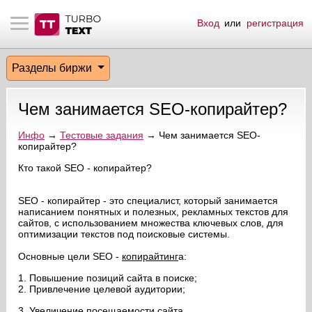
Вход
или
регистрация
тнёрам
Q.
ые сообщения
 заказчик
Разделы биржи
мо-материалы
тистика биржи
ск по форуму
 исполнитель
Чем занимается SEO-копирайтер?
аккаунты
ые пользователи
Инфо
→
Тестовые задания
→ Чем занимается SEO-
копирайтер?
мой эфир
Кто такой SEO - копирайтер?
лама на сайте
SEO - копирайтер - это специалист, который занимается
написанием понятных и полезных, рекламных текстов для
ск пользователей
сайтов, с использованием множества ключевых слов, для
оптимизации текстов под поисковые системы.
Основные цели SEO -
копирайтинг
а:
1. Повышение позиций сайта в поиске;
2. Привлечение целевой аудитории;
3. Увеличение посещаемости сайта.