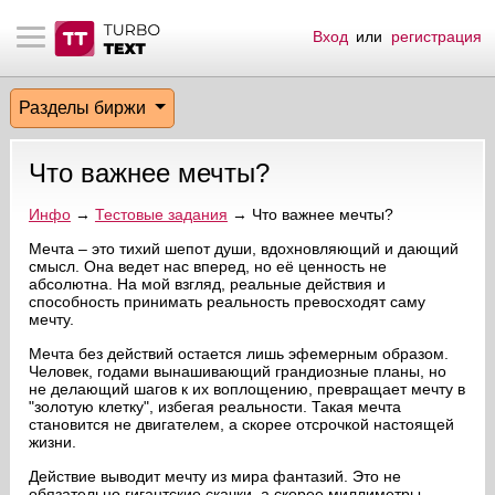
Вход
или
регистрация
тнёрам
Q.
ые сообщения
 заказчик
Разделы биржи
мо-материалы
тистика биржи
ск по форуму
 исполнитель
Что важнее мечты?
аккаунты
ые пользователи
Инфо
→
Тестовые задания
→ Что важнее мечты?
мой эфир
Мечта – это тихий шепот души, вдохновляющий и дающий
смысл. Она ведет нас вперед, но её ценность не
абсолютна. На мой взгляд, реальные действия и
лама на сайте
способность принимать реальность превосходят саму
мечту.
ск пользователей
Мечта без действий остается лишь эфемерным образом.
Человек, годами вынашивающий грандиозные планы, но
не делающий шагов к их воплощению, превращает мечту в
"золотую клетку", избегая реальности. Такая мечта
становится не двигателем, а скорее отсрочкой настоящей
жизни.
Действие выводит мечту из мира фантазий. Это не
обязательно гигантские скачки, а скорее миллиметры