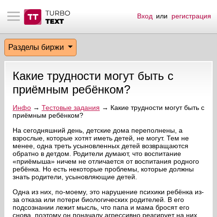
Вход
или
регистрация
тнёрам
Q.
ые сообщения
 заказчик
Разделы биржи
мо-материалы
тистика биржи
ск по форуму
 исполнитель
Какие трудности могут быть с
аккаунты
ые пользователи
приёмным ребёнком?
мой эфир
Инфо
→
Тестовые задания
→ Какие трудности могут быть с
приёмным ребёнком?
лама на сайте
На сегодняшний день, детские дома переполнены, а
взрослые, которые хотят иметь детей, не могут. Тем не
менее, одна треть усыновленных детей возвращаются
обратно в детдом. Родители думают, что воспитание
ск пользователей
«приёмыша» ничем не отличается от воспитания родного
ребёнка. Но есть некоторые проблемы, которые должны
знать родители, усыновляющие детей.
Одна из них, по-моему, это нарушение психики ребёнка из-
за отказа или потери биологических родителей. В его
подсознании лежит мысль, что папа и мама бросят его
снова, поэтому он поначалу агрессивно реагирует на них.