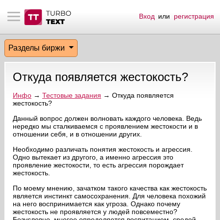
Вход
или
регистрация
тнёрам
Q.
ые сообщения
 заказчик
Разделы биржи
мо-материалы
тистика биржи
ск по форуму
 исполнитель
Откуда появляется жестокость?
аккаунты
ые пользователи
Инфо
→
Тестовые задания
→ Откуда появляется
жестокость?
мой эфир
Данный вопрос должен волновать каждого человека. Ведь
нередко мы сталкиваемся с проявлением жестокости и в
лама на сайте
отношении себя, и в отношении других.
Необходимо различать понятия жестокость и агрессия.
ск пользователей
Одно вытекает из другого, а именно агрессия это
проявление жестокости, то есть агрессия порождает
жестокость.
По моему мнению, зачатком такого качества как жестокость
является инстинкт самосохранения. Для человека похожий
на него воспринимается как угроза. Однако почему
жестокость не проявляется у людей повсеместно?
Безусловно, многое определяется воспитанием, средой