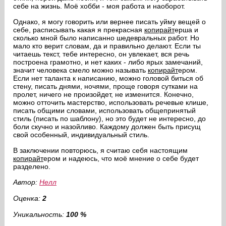
себе на жизнь. Моё хобби - моя работа и наоборот.
Однако, я могу говорить или вернее писать уйму вещей о
себе, расписывать какая я прекрасная
копирайт
ерша и
сколько мной было написанно шедевральных работ. Но
мало кто верит словам, да и правильно делают. Если ты
читаешь текст, тебе интересно, он увлекает, вся речь
построена грамотно, и нет каких - либо ярых замечаний,
значит человека смело можно называть
копирайт
ером.
Если нет таланта к написанию, можно головой биться об
стену, писать днями, ночями, проще говоря сутками на
пролет, ничего не произойдет, не изменится. Конечно,
можно отточить мастерство, использовать речевые клише,
писать общими словами, использовать общепринятый
стиль (писать по шаблону), но это будет не интересно, до
боли скучно и назойливо. Каждому должен быть присущ
свой особенный, индивидуальный стиль.
В заключении повторюсь, я считаю себя настоящим
копирайт
ером и надеюсь, что моё мнение о себе будет
разделено.
Автор:
Нелл
Оценка:
2
Уникальность:
100 %