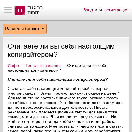
Вход
или
регистрация
тнёрам
Q.
ые сообщения
 заказчик
Разделы биржи
мо-материалы
тистика биржи
ск по форуму
 исполнитель
Считаете ли вы себя настоящим
аккаунты
ые пользователи
копирайтером?
мой эфир
Инфо
→
Тестовые задания
→ Считаете ли вы себя
настоящим копирайтером?
лама на сайте
Считаю ли я себя настоящим
копирайт
ером?
Я считаю себя настоящим
копирайт
ером! Наверное,
многие скажут: " Звучит громко, докажи, покажи на деле."
ск пользователей
Для меня это не составит никакого труда, можно сказать
это абсолютно не сложно. Уже более пяти лет я занимаюсь
данной профессиональной деятельностью. Писать
рекламные или презентационные тексты для меня тоже
самое, что и дышать. Я ни капли не преувеличиваю. На
мой взгляд, хорошо, когда хобби человека и его работа
сливаются во едино. Мне повезло. Я люблю писать статьи,
стихи, порой даже песни, и тем самым могу зарабатывать