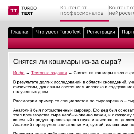
Контент от
Контент о
профессионалов
нейросет
тнёрам
Q.
ые сообщения
 заказчик
Главная
Что умеет TurboText
Регистрация
Парт
мо-материалы
тистика биржи
ск по форуму
 исполнитель
аккаунты
ые пользователи
Снятся ли кошмары из-за сыра?
мой эфир
Инфо
→
Тестовые задания
→ Снятся ли кошмары из-за сыр
лама на сайте
В результате долгих исследований в области сновидений, у
физическим, душевным состоянием человека и содержанием
полученных днем.
ск пользователей
Рассмотрим пример со специалистом по сыроварению – сы
Анатолий был потомственный сыровар. Его дед был основате
этап производства сыра необыкновенно важен, и к каждому 
конечный продукт превосходного вкуса и качества, он долже
Анатолий перегружен впечатлениями, суетой, излишними пе
Провалить какое-либо порученное задание - довольно распр