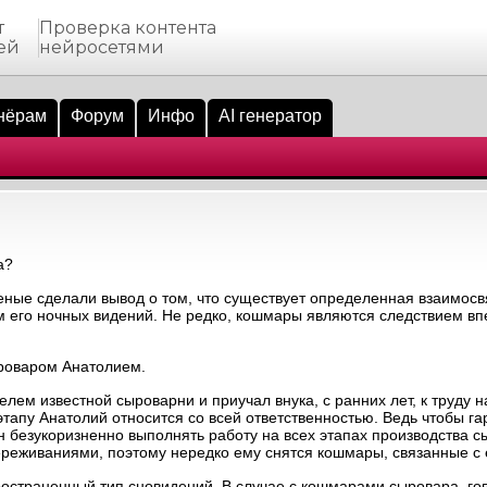
т
Проверка контента
ей
нейросетями
нёрам
Форум
Инфо
AI генератор
а?
ченые сделали вывод о том, что существует определенная взаимос
 его ночных видений. Не редко, кошмары являются следствием вп
роваром Анатолием.
лем известной сыроварни и приучал внука, с ранних лет, к труду 
этапу Анатолий относится со всей ответственностью. Ведь чтобы га
н безукоризненно выполнять работу на всех этапах производства с
реживаниями, поэтому нередко ему снятся кошмары, связанные с е
остраненный тип сновидений. В случае с кошмарами сыровара, гов