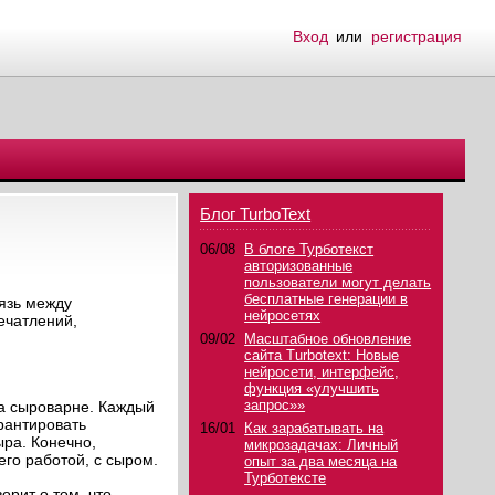
Вход
или
регистрация
Блог TurboText
06/08
В блоге Турботекст
авторизованные
пользователи могут делать
бесплатные генерации в
вязь между
нейросетях
ечатлений,
09/02
Масштабное обновление
сайта Turbotext: Новые
нейросети, интерфейс,
функция «улучшить
запрос»»
на сыроварне. Каждый
рантировать
16/01
Как зарабатывать на
ыра. Конечно,
микрозадачах: Личный
го работой, с сыром.
опыт за два месяца на
Турботексте
орит о том, что