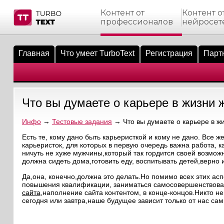
Контент от
Контент о
профессионалов
нейросет
тнёрам
Q.
ые сообщения
 заказчик
Главная
Что умеет TurboText
Регистрация
Парт
мо-материалы
тистика биржи
ск по форуму
 исполнитель
аккаунты
ые пользователи
Что вы думаете о карьере в жизни
мой эфир
Инфо
→
Тестовые задания
→ Что вы думаете о карьере в 
лама на сайте
Есть те, кому дано быть карьеристкой и кому не дано. Все
карьеристок, для которых в первую очередь важна работа, ка
ничуть не хуже мужчины,который так гордится своей возмож
ск пользователей
должна сидеть дома,готовить еду, воспитывать детей,верно 
Да,она, конечно,должна это делать.Но помимо всех этих ас
повышения квалификации, заниматься самосовершенствован
сайта
,наполнение сайта контентом, в конце-концов.Никто н
сегодня или завтра,наше будущее зависит только от нас сам