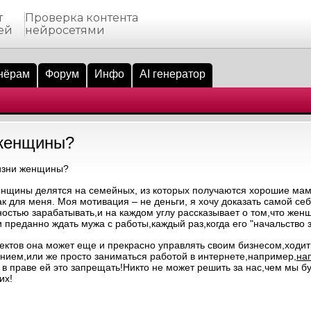
т
Проверка контента
ей
нейросетями
нёрам
Форум
Инфо
AI генератор
 женщины?
жизни женщины?
 женщины делятся на семейных, из которых получаются хорошие мам
к для меня. Моя мотивация – не деньги, я хочу доказать самой себе
ностью зарабатывать,и на каждом углу рассказывает о том,что же
и преданно ждать мужа с работы,каждый раз,когда его "начальство 
пектов она может еще и прекрасно управлять своим бизнесом,ходит
ием,или же просто заниматься работой в интернете,например,
на
е в праве ей это запрещать!Никто не может решить за нас,чем мы 
их!