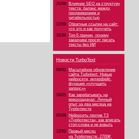
25/09
Влияние SEO на структуру
текста: баланс между
продвижением и
читабельностью
22/09
Обратные ссылки на сайт:
что это и как получить
16/06
Топ-5 причин, почему
заказчики просят писать
тексты без ИИ
Новости TurboText
09/02
Масштабное обновление
сайта Turbotext: Новые
нейросети, интерфейс,
функция «улучшить
запрос»»
16/01
Как зарабатывать на
микрозадачах: Личный
опыт за два месяца на
Турботексте
05/06
Нейросеть против ТЗ
«Турботекста»: как вписать
стоп-слова и не взвыть
12/02
Первый месяц
на Турботексте: 2700₽,