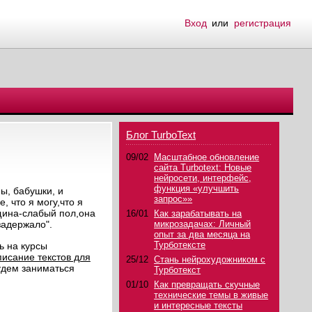
Вход
или
регистрация
Блог TurboText
09/02
Масштабное обновление
сайта Turbotext: Новые
нейросети, интерфейс,
функция «улучшить
ы, бабушки, и
запрос»»
, что я могу,что я
нщина-слабый пол,она
16/01
Как зарабатывать на
задержало".
микрозадачах: Личный
опыт за два месяца на
Турботексте
ь на курсы
писание текстов для
25/12
Стань нейрохудожником с
будем заниматься
Турботекст
01/10
Как превращать скучные
технические темы в живые
и интересные тексты